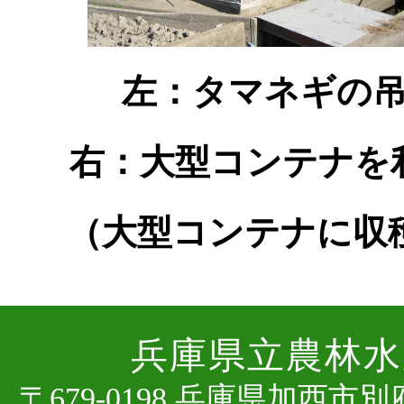
左：タマネギの
右：大型コンテナを
（大型コンテナに収
兵庫県⽴農林⽔
〒679-0198 兵庫県加⻄市