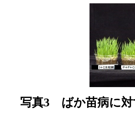
写真3 ばか苗病に