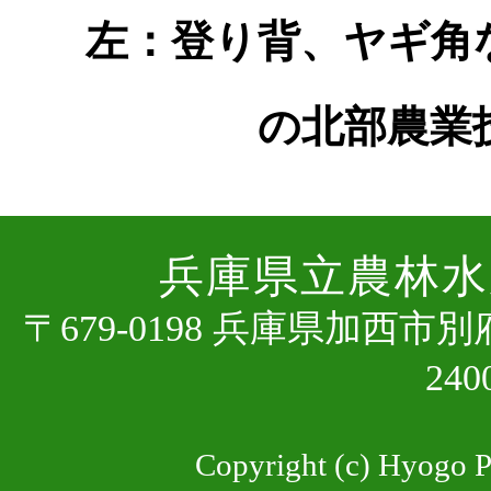
左：登り背、ヤギ角
の北部農業
兵庫県⽴農林⽔
〒679-0198 兵庫県加⻄市
24
Copyright (c) Hyogo Pr