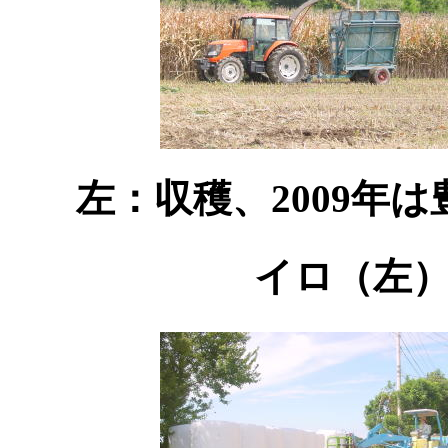
左：収穫、2009年
イロ（左