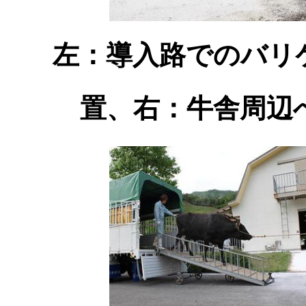
左：導入路でのバリ
置、右：牛舎周辺