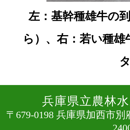
左：基幹種雄牛の
ら）、右：若い種雄
兵庫県⽴農林⽔
〒679-0198 兵庫県加⻄市
24