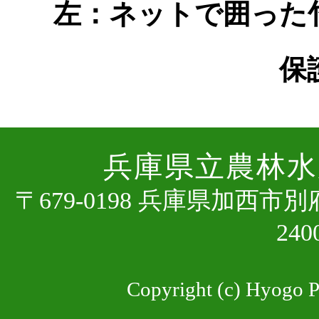
左：ネットで囲った
保
兵庫県⽴農林⽔
〒679-0198 兵庫県加⻄市
24
Copyright (c) Hyogo Pr