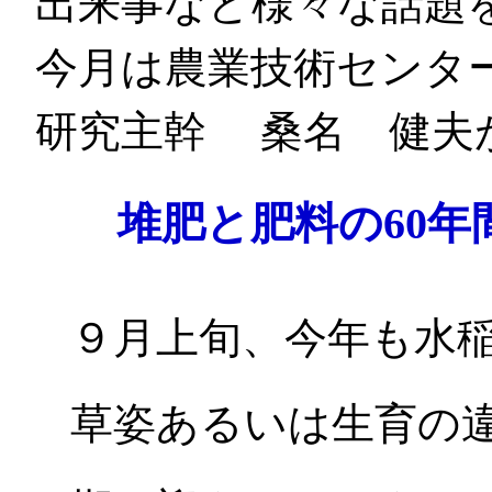
出来事など様々な話題
今月は農業技術センタ
研究主幹 桑名 健夫
堆肥と肥料の60
９月上旬、今年も水
草姿あるいは生育の