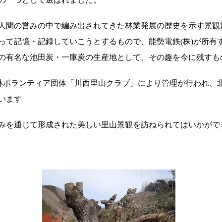
人間の営みの中で編み出されてきた林業発展の歴史を示す景観
って記憶・記録していこうとするもので、能勢電鉄(株)が所有
の有名な池田炭・一庫炭の生産地として、その趣を今に残すも
森林ボランティア団体「川西里山クラブ」により管理が行われ、
います
みを通じて形成された美しい里山景観を訪ねられてはいかがで