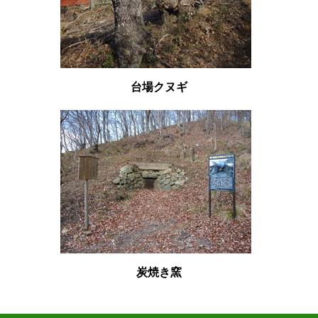
台場クヌギ
炭焼き窯