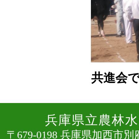
共進会
兵庫県⽴農林⽔
〒679-0198 兵庫県加⻄市