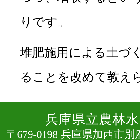
りです。
堆肥施用による土づ
ることを改めて教え
兵庫県⽴農林⽔
〒679-0198 兵庫県加⻄市