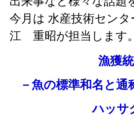
出来事など様々な話題
今月は 水産技術セン
江 重昭が担当します
漁獲
－魚の標準和名と通
ハッサ