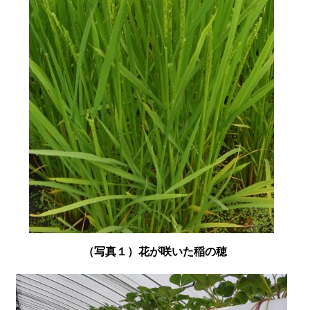
（写真１）花が咲いた稲の穂