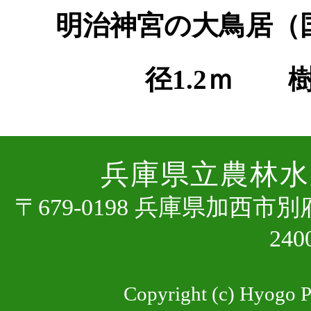
明治神宮の大鳥居（
径1.2ｍ 樹
兵庫県⽴農林⽔
〒679-0198 兵庫県加⻄市
24
Copyright (c) Hyogo Pr