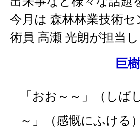
出来事など様々な話題
今月は 森林林業技術
術員 高瀬 光朗が担当
巨
「おお～～」（しば
～」（感慨にふける