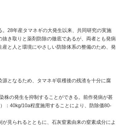
る。
28
年産タマネギの大発生以来、共同研究の実施
の抜き取りと薬剤防除の徹底であるが、両者とも発病
生産と人と環境にやさしい防除体系の整備のため、発
染源となるため、タマネギ収穫後の残渣を十分に腐
染株の発生を抑制することができる。前作発病が甚
）：
40kg/10a
程度施用することにより、防除価
80-
制が見られるとともに、石灰窒素由来の窒素成分によ