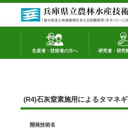
生産者・技術者の方へ
研究者・研究
野菜
果樹・花き
加工・流通
経営･現地情報
環境病害虫
畜産
森林林業
水産
基幹種雄牛の紹介
土地利用型作物
シーズ研究の成
産学官連携
知的財産の保有
知的財産の保有
研究員の受入
研究活動不正行
公的研究資金へ
研究者の紹介
(R4)石灰窒素施用によるタマネ
開発技術名