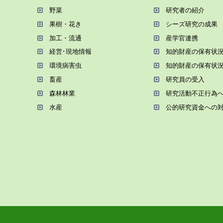
野菜
研究者の紹介
果樹・花き
シーズ研究の成果
加⼯・流通
産学官連携
経営･現地情報
知的財産の保有状
環境病害⾍
知的財産の保有状
畜産
研究員の受⼊
森林林業
研究活動不正⾏為
⽔産
公的研究資金への