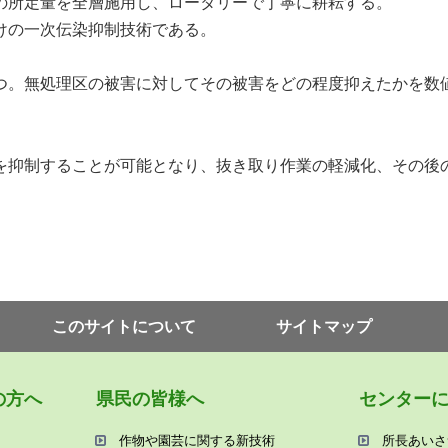
の所定量を全層施用し、ロータリーで丁寧に耕耘する。
けの一次伝染抑制技術である。
つ。無処理区の被害に対してその被害をどの程度抑えたかを数
抑制することが可能となり、抜き取り作業の軽減化、その後
このサイトについて
サイトマップ
の⽅へ
県⺠の皆様へ
センター
作物や園芸に関する新技術
所⻑あいさ