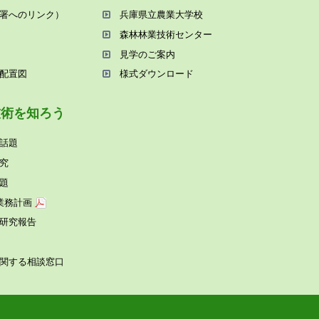
署へのリンク）
兵庫県⽴農業⼤学校
森林林業技術センター
⾒学のご案内
配置図
様式ダウンロード
技術を知ろう
話題
究
題
業務計画
研究報告
関する相談窓⼝