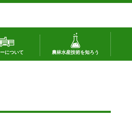
ーについて
農林水産技術を知ろう
署へのリンク）
配置図
つ
私の試験研究
試験研究課題
第6期中期業務計画
オンライン研究報告
刊行物
知的財産に関する相談窓口
センターの話題