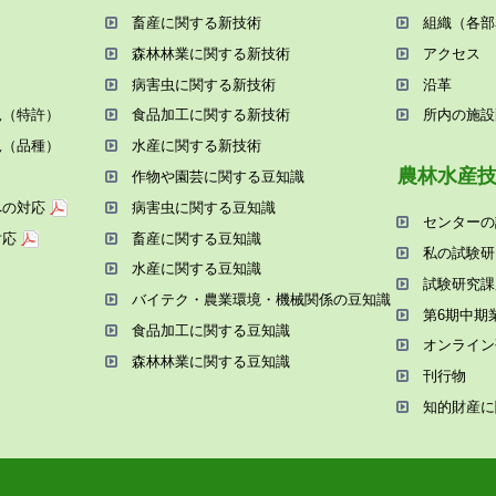
畜産に関する新技術
組織（各部
森林林業に関する新技術
アクセス
病害⾍に関する新技術
沿⾰
況（特許）
⾷品加⼯に関する新技術
所内の施設
況（品種）
⽔産に関する新技術
農林⽔産
作物や園芸に関する⾖知識
への対応
病害⾍に関する⾖知識
センターの
対応
畜産に関する⾖知識
私の試験研
⽔産に関する⾖知識
試験研究課
バイテク・農業環境・機械関係の⾖知識
第6期中期
⾷品加⼯に関する⾖知識
オンライン
森林林業に関する⾖知識
刊⾏物
知的財産に