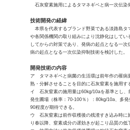
石灰窒素施用によるタマネギベと病一次伝染
技術開発の経緯
本県を代表するブランド野菜である淡路島タマ
や各関係機関の取り組みにより沈静化はしてい
してからの対策であり、発病の起点となる一次
病の起点となる一次伝染抑制技術を検討した。
開発技術の内容
ア タマネギベと病菌の生活環は前年作の罹病
熟・分解させることを目的に石灰窒素を施用す
イ 石灰窒素の施用量は
60kg/10a
を基準とし、
発生圃場（株率：
70-100
％）：
80kg/10a
、多発
90
程度が期待できる。
ウ 石灰窒素は前作収穫後の残渣すき込み時に
り春以降、窒素成分の遅効きが起こり品質の低