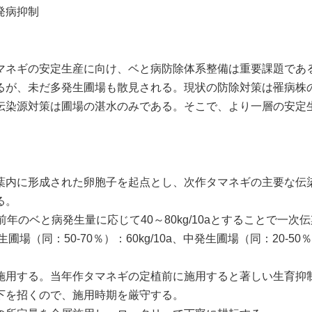
発病抑制
ネギの安定生産に向け、ベと病防除体系整備は重要課題であ
るが、未だ多発生圃場も散見される。現状の防除対策は罹病株
伝染源対策は圃場の湛水のみである。そこで、より一層の安定
葉内に形成された卵胞子を起点とし、次作タマネギの主要な伝
る。
前年のベと病発生量に応じて
40
～
80kg/10a
とすることで一次伝
生圃場（同：
50-70
％）：
60kg/10a
、中発生圃場（同：
20-50
％
施用する。当年作タマネギの定植前に施用すると著しい生育抑
下を招くので、施用時期を厳守する。