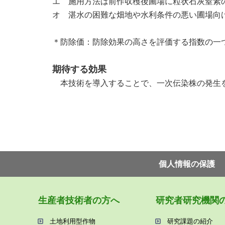
エ 施用方法は前作収穫後圃場に粒状石灰窒素
オ 湛水の困難な畑地や水利条件の悪い圃場向
＊防除価：防除効果の高さを評価する指数の一
期待する効果
本技術を導入することで、一次伝染株の発生を
個⼈情報の保護
⽣産者技術者の⽅へ
研究者研究機関
⼟地利⽤型作物
研究課題の紹介