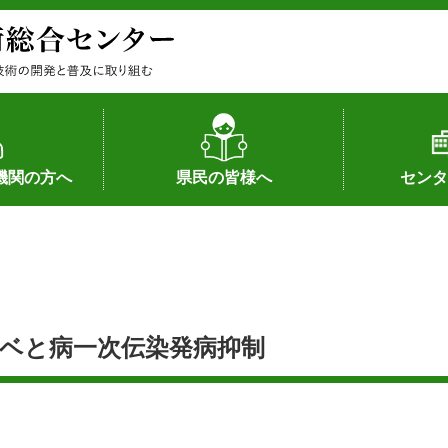
機関の方へ
県民の皆様へ
センタ
果
状況（特許）
状況（品種）
為への対応
の対応
畜産に関する新技術
森林林業に関する新技術
病害虫に関する新技術
食品加工に関する新技術
水産に関する新技術
作物や園芸に関する豆知識
病害虫に関する豆知識
畜産に関する豆知識
水産に関する豆知識
バイテク・農業環境・機械関係
食品加工に関する豆知識
森林林業に関する豆知識
作物や園芸に関する新技術
組織（各部
アクセス
沿革
所内の施設
所長あいさ
の豆知識
ギベと病一次伝染発病抑制