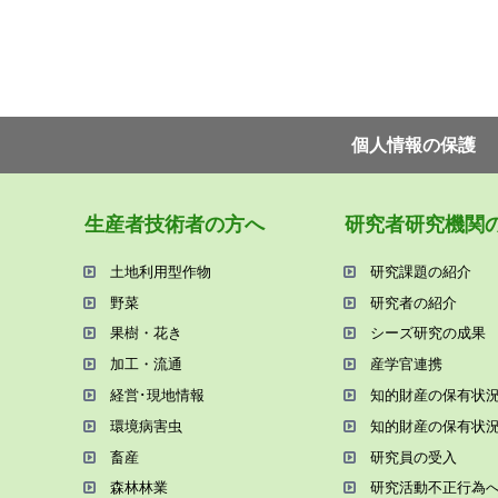
個⼈情報の保護
⽣産者技術者の⽅へ
研究者研究機関
⼟地利⽤型作物
研究課題の紹介
野菜
研究者の紹介
果樹・花き
シーズ研究の成果
加⼯・流通
産学官連携
経営･現地情報
知的財産の保有状
環境病害⾍
知的財産の保有状
畜産
研究員の受⼊
森林林業
研究活動不正⾏為