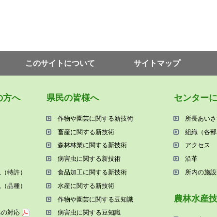
このサイトについて
サイトマップ
の⽅へ
県⺠の皆様へ
センター
作物や園芸に関する新技術
所⻑あいさ
畜産に関する新技術
組織（各部
森林林業に関する新技術
アクセス
病害⾍に関する新技術
沿⾰
況（特許）
⾷品加⼯に関する新技術
所内の施設
況（品種）
⽔産に関する新技術
農林⽔産
作物や園芸に関する⾖知識
への対応
病害⾍に関する⾖知識