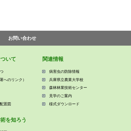
お問い合わせ
について
関連情報
つ
病害⾍の防除情報
署へのリンク）
兵庫県⽴農業⼤学校
森林林業技術センター
⾒学のご案内
配置図
様式ダウンロード
技術を知ろう