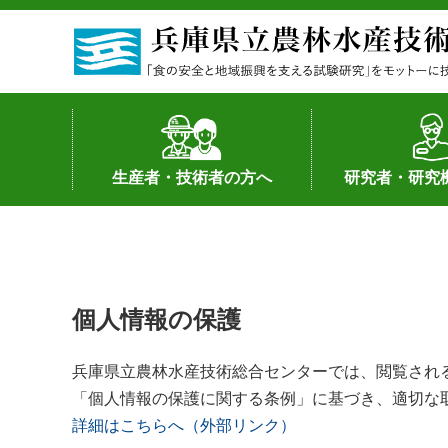
生産者・技術者の方へ
研究者・研究
野菜
果樹・花き
加工・流通
経営･現地情報
環境病害虫
畜産
森林林業
水産
基幹種雄牛の紹介
土地利用型作物
シーズ研究の成
産学官連携
知的財産の保有
知的財産の保有
研究員の受入
研究活動不正行
公的研究資金へ
研究者の紹介
個人情報の保護
兵庫県立農林水産技術総合センター
では、閲覧され
「個人情報の保護に関する条例」に基づき、適切な
詳細はこちらへ（外部リンク）