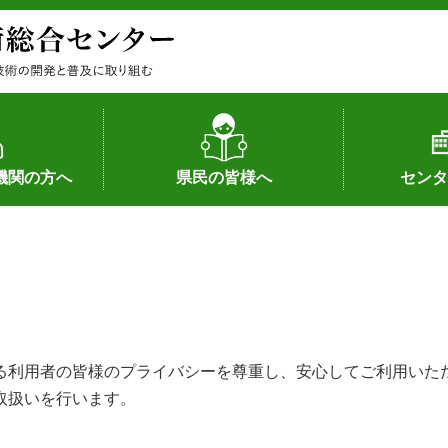
機関の方へ
県民の皆様へ
センタ
果
状況（特許）
状況（品種）
為への対応
の対応
畜産に関する新技術
森林林業に関する新技術
病害虫に関する新技術
食品加工に関する新技術
水産に関する新技術
作物や園芸に関する豆知識
病害虫に関する豆知識
畜産に関する豆知識
水産に関する豆知識
バイテク・農業環境・機械関係
食品加工に関する豆知識
森林林業に関する豆知識
作物や園芸に関する新技術
組織（各部
アクセス
沿革
所内の施設
所長あいさ
の豆知識
る利用者の皆様のプライバシーを尊重し、安心してご利用いた
取扱いを行います。