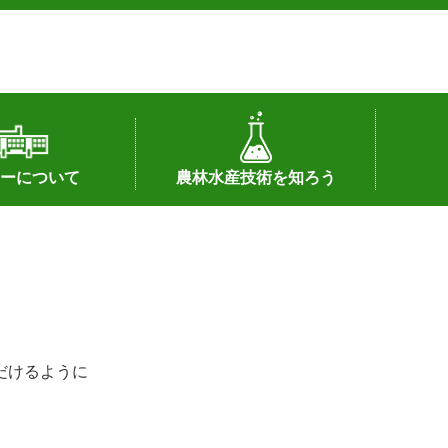
ーについて
農林水産技術を知ろう
署へのリンク）
配置図
つ
私の試験研究
試験研究課題
第6期中期業務計画
オンライン研究報告
刊行物
知的財産に関する相談窓口
センターの話題
だけるように