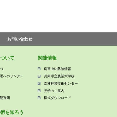
お問い合わせ
について
関連情報
つ
病害⾍の防除情報
署へのリンク）
兵庫県⽴農業⼤学校
森林林業技術センター
⾒学のご案内
配置図
様式ダウンロード
技術を知ろう