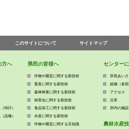
このサイトについて
サイトマップ
の⽅へ
県⺠の皆様へ
センター
作物や園芸に関する新技術
所⻑あいさ
畜産に関する新技術
組織（各部
森林林業に関する新技術
アクセス
病害⾍に関する新技術
沿⾰
況（特許）
⾷品加⼯に関する新技術
所内の施設
況（品種）
⽔産に関する新技術
農林⽔産
作物や園芸に関する⾖知識