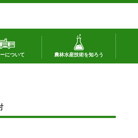
ーについて
農林水産技術を知ろう
署へのリンク）
配置図
つ
私の試験研究
試験研究課題
第6期中期業務計画
オンライン研究報告
刊行物
知的財産に関する相談窓口
センターの話題
討