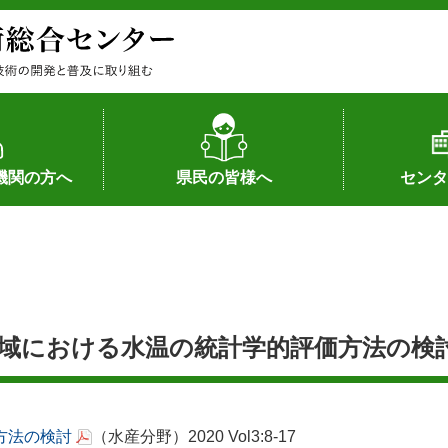
機関の方へ
県民の皆様へ
センタ
果
状況（特許）
状況（品種）
為への対応
の対応
畜産に関する新技術
森林林業に関する新技術
病害虫に関する新技術
食品加工に関する新技術
水産に関する新技術
作物や園芸に関する豆知識
病害虫に関する豆知識
畜産に関する豆知識
水産に関する豆知識
バイテク・農業環境・機械関係
食品加工に関する豆知識
森林林業に関する豆知識
作物や園芸に関する新技術
組織（各部
アクセス
沿革
所内の施設
所長あいさ
の豆知識
海域における水温の統計学的評価方法の検
方法の検討
（水産分野）2020 Vol3:8-17