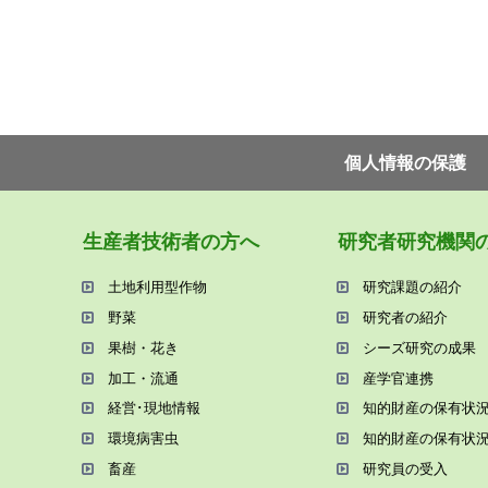
個⼈情報の保護
⽣産者技術者の⽅へ
研究者研究機関
⼟地利⽤型作物
研究課題の紹介
野菜
研究者の紹介
果樹・花き
シーズ研究の成果
加⼯・流通
産学官連携
経営･現地情報
知的財産の保有状
環境病害⾍
知的財産の保有状
畜産
研究員の受⼊