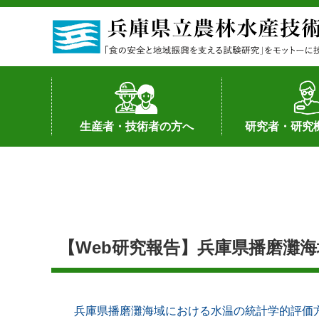
生産者・技術者の方へ
研究者・研究
野菜
果樹・花き
加工・流通
経営･現地情報
環境病害虫
畜産
森林林業
水産
基幹種雄牛の紹介
土地利用型作物
シーズ研究の成
産学官連携
知的財産の保有
知的財産の保有
研究員の受入
研究活動不正行
公的研究資金へ
研究者の紹介
【Web研究報告】兵庫県播磨灘
兵庫県播磨灘海域における水温の統計学的評価