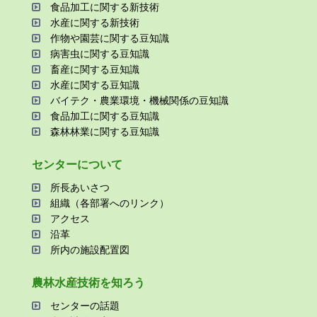
⾷品加⼯に関する新技術
⽔産に関する新技術
作物や園芸に関する⾖知識
病害⾍に関する⾖知識
畜産に関する⾖知識
⽔産に関する⾖知識
バイテク・農業環境・機械関係の⾖知識
⾷品加⼯に関する⾖知識
森林林業に関する⾖知識
センターについて
所⻑あいさつ
組織（各部署へのリンク）
アクセス
沿⾰
所内の施設配置図
農林⽔産技術を知ろう
センターの話題