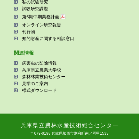
私の試験研究
試験研究課題
第6期中期業務計画
オンライン研究報告
刊⾏物
知的財産に関する相談窓⼝
関連情報
病害⾍の防除情報
兵庫県⽴農業⼤学校
森林林業技術センター
⾒学のご案内
様式ダウンロード
兵庫県⽴農林⽔産技術総合センター
〒679-0198 兵庫県加⻄市別府町南ノ岡甲1533