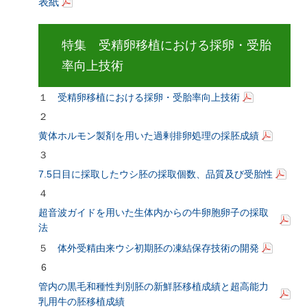
表紙
特集 受精卵移植における採卵・受胎
率向上技術
１
受精卵移植における採卵・受胎率向上技術
２
黄体ホルモン製剤を用いた過剰排卵処理の採胚成績
３
7.5日目に採取したウシ胚の採取個数、品質及び受胎性
４
超音波ガイドを用いた生体内からの牛卵胞卵子の採取
法
５
体外受精由来ウシ初期胚の凍結保存技術の開発
6
管内の黒毛和種性判別胚の新鮮胚移植成績と超高能力
乳用牛の胚移植成績