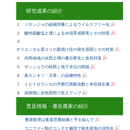
研究成果の紹介
１
ジネンジョの組織培養によるウイルスフリー化
２
酸性硫酸塩土壌による水稲育成障害とその対策
３
オリエンタル系ユリの葉焼け症の発生原因とその対策
４
但馬地域の水田土壌の養分変化と改良対策
５
サンショウの枯死と地下水位の関係
６
新カンキツ「天草」の品種特性
７
トビイロウンカの予察灯誘殺虫数と本田発生量
８
採卵鶏に赤色照明で収入アップ
普及情報・優良農家の紹介
糞尿処理は集落営農組織と手を組んで
コニファー類のコンテナ栽培で植木産地の活性化