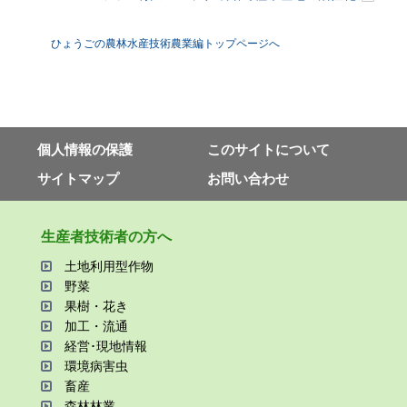
ひょうごの農林水産技術農業編トップページへ
個⼈情報の保護
このサイトについて
サイトマップ
お問い合わせ
⽣産者技術者の⽅へ
⼟地利⽤型作物
野菜
果樹・花き
加⼯・流通
経営･現地情報
環境病害⾍
畜産
森林林業