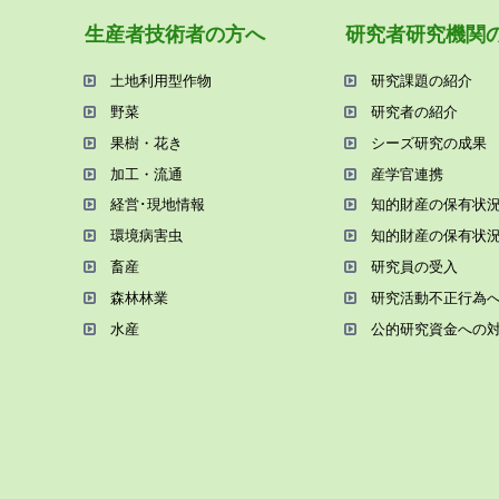
⽣産者技術者の⽅へ
研究者研究機関
⼟地利⽤型作物
研究課題の紹介
野菜
研究者の紹介
果樹・花き
シーズ研究の成果
加⼯・流通
産学官連携
経営･現地情報
知的財産の保有状
環境病害⾍
知的財産の保有状
畜産
研究員の受⼊
森林林業
研究活動不正⾏為
⽔産
公的研究資金への