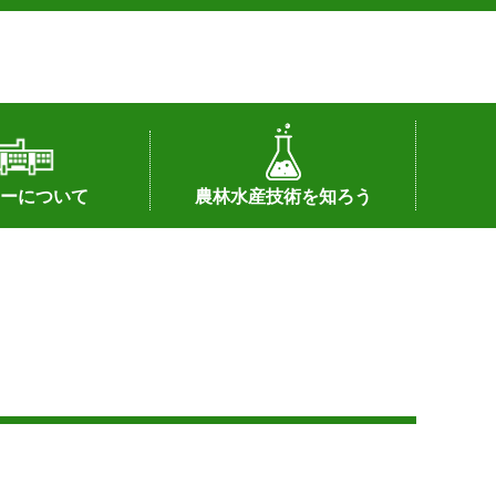
ーについて
農林水産技術を知ろう
署へのリンク）
配置図
つ
私の試験研究
試験研究課題
第6期中期業務計画
オンライン研究報告
刊行物
知的財産に関する相談窓口
センターの話題