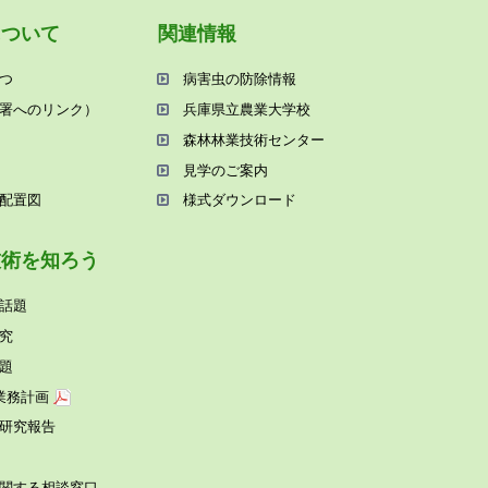
について
関連情報
つ
病害⾍の防除情報
署へのリンク）
兵庫県⽴農業⼤学校
森林林業技術センター
⾒学のご案内
配置図
様式ダウンロード
技術を知ろう
話題
究
題
業務計画
研究報告
関する相談窓⼝