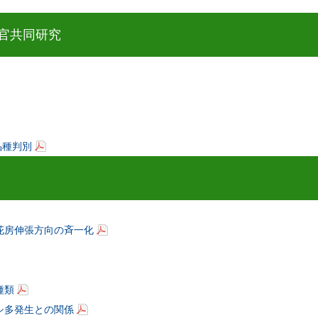
官共同研究
品種判別
花房伸張方向の斉一化
種類
シ多発生との関係