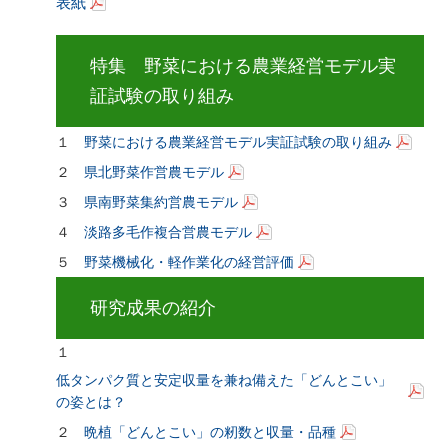
表紙
特集 野菜における農業経営モデル実
証試験の取り組み
１
野菜における農業経営モデル実証試験の取り組み
２
県北野菜作営農モデル
３
県南野菜集約営農モデル
４
淡路多毛作複合営農モデル
５
野菜機械化・軽作業化の経営評価
研究成果の紹介
１
低タンパク質と安定収量を兼ね備えた「どんとこい」
の姿とは？
２
晩植「どんとこい」の籾数と収量・品種