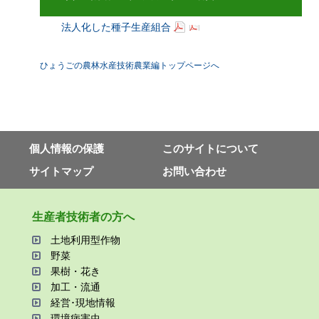
法人化した種子生産組合
ひょうごの農林水産技術農業編トップページへ
個⼈情報の保護
このサイトについて
サイトマップ
お問い合わせ
⽣産者技術者の⽅へ
⼟地利⽤型作物
野菜
果樹・花き
加⼯・流通
経営･現地情報
環境病害⾍