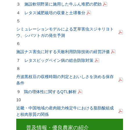
３
施設軟弱野菜に施用した牛ふん堆肥の肥効
４
レタス減肥栽培の収量と土壌養分
５
シミュレーションモデルによる芝草害虫スジキリヨト
ウ、シバツトガの発生予測
６
施設ナス害虫に対する天敵利用防除技術の経営評価
７
レタスビッグベイン病の総合防除対策
８
丹波黒枝豆の収穫時期の判定とおいしさを決める保存
条件
9
鶏の増体性に関するQTL解析
10
近畿・中国地域の産肉能力検定牛における脂肪酸組成
と枝肉形質の関係
普及情報・優良農家の紹介