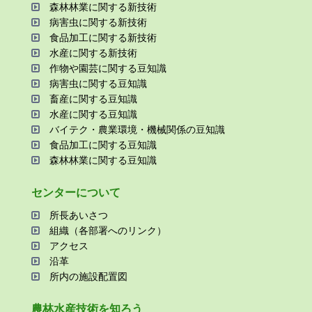
森林林業に関する新技術
病害⾍に関する新技術
⾷品加⼯に関する新技術
⽔産に関する新技術
作物や園芸に関する⾖知識
病害⾍に関する⾖知識
畜産に関する⾖知識
⽔産に関する⾖知識
バイテク・農業環境・機械関係の⾖知識
⾷品加⼯に関する⾖知識
森林林業に関する⾖知識
センターについて
所⻑あいさつ
組織（各部署へのリンク）
アクセス
沿⾰
所内の施設配置図
農林⽔産技術を知ろう