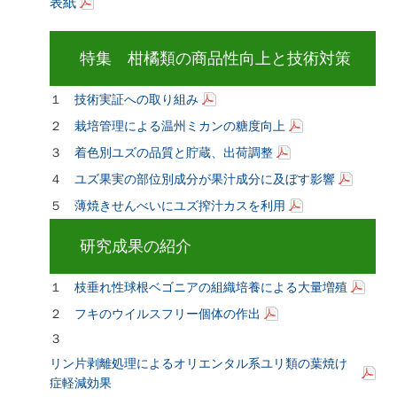
表紙
特集 柑橘類の商品性向上と技術対策
１
技術実証への取り組み
２
栽培管理による温州ミカンの糖度向上
３
着色別ユズの品質と貯蔵、出荷調整
４
ユズ果実の部位別成分が果汁成分に及ぼす影響
５
薄焼きせんべいにユズ搾汁カスを利用
研究成果の紹介
１
枝垂れ性球根ベゴニアの組織培養による大量増殖
２
フキのウイルスフリー個体の作出
３
リン片剥離処理によるオリエンタル系ユリ類の葉焼け
症軽減効果