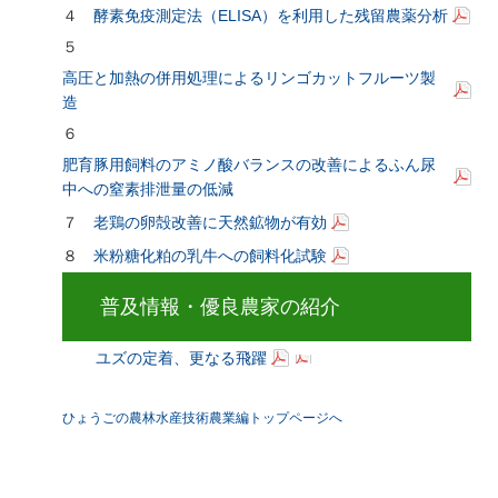
４
酵素免疫測定法（ELISA）を利用した残留農薬分析
５
高圧と加熱の併用処理によるリンゴカットフルーツ製
造
６
肥育豚用飼料のアミノ酸バランスの改善によるふん尿
中への窒素排泄量の低減
７
老鶏の卵殻改善に天然鉱物が有効
８
米粉糖化粕の乳牛への飼料化試験
普及情報・優良農家の紹介
ユズの定着、更なる飛躍
ひょうごの農林水産技術農業編トップページへ