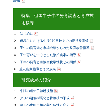
表紙
特集 但馬牛子牛の発育調査と育成技
術指導
１
はじめに
２
但馬牛における生後270日齢までの正常発育値
３
子牛の発育値と市場成績からみた発育改善指導
４
子牛育成を中心とした繁殖農家の指導
５
子牛の発育と血液生化学性状との関係
6
重点農家指導とその成果
研究成果の紹介
１
牛胚の遺伝子診断技術
２
クリの超低樹高化と骨格枝の形成
３
県下の水田土壌の養分特性と変化