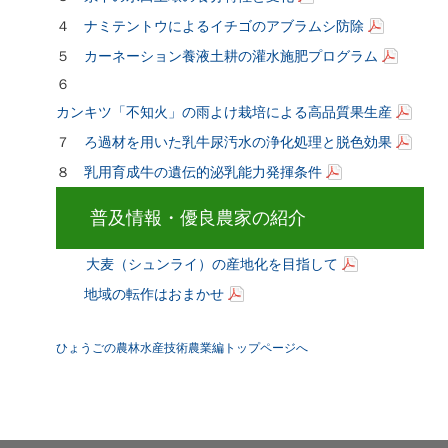
４
ナミテントウによるイチゴのアブラムシ防除
５
カーネーション養液土耕の灌水施肥プログラム
６
カンキツ「不知火」の雨よけ栽培による高品質果生産
７
ろ過材を用いた乳牛尿汚水の浄化処理と脱色効果
８
乳用育成牛の遺伝的泌乳能力発揮条件
普及情報・優良農家の紹介
大麦（シュンライ）の産地化を目指して
地域の転作はおまかせ
ひょうごの農林水産技術農業編トップページへ