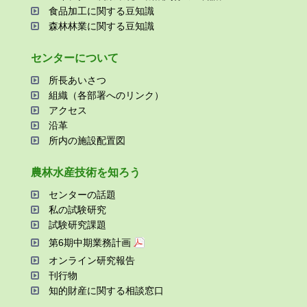
⾷品加⼯に関する⾖知識
森林林業に関する⾖知識
センターについて
所⻑あいさつ
組織（各部署へのリンク）
アクセス
沿⾰
所内の施設配置図
農林⽔産技術を知ろう
センターの話題
私の試験研究
試験研究課題
第6期中期業務計画
オンライン研究報告
刊⾏物
知的財産に関する相談窓⼝