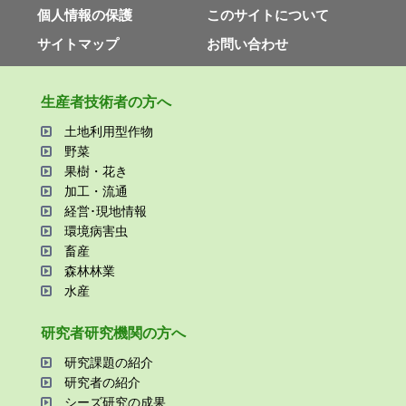
個⼈情報の保護
このサイトについて
サイトマップ
お問い合わせ
⽣産者技術者の⽅へ
⼟地利⽤型作物
野菜
果樹・花き
加⼯・流通
経営･現地情報
環境病害⾍
畜産
森林林業
⽔産
研究者研究機関の⽅へ
研究課題の紹介
研究者の紹介
シーズ研究の成果