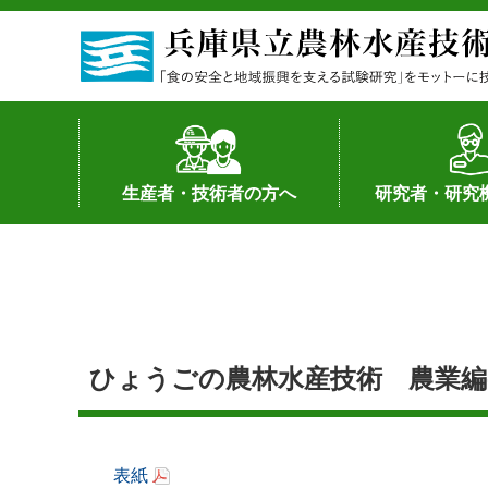
生産者・技術者の方へ
研究者・研究
野菜
果樹・花き
加工・流通
経営･現地情報
環境病害虫
畜産
森林林業
水産
基幹種雄牛の紹介
土地利用型作物
シーズ研究の成
産学官連携
知的財産の保有
知的財産の保有
研究員の受入
研究活動不正行
公的研究資金へ
研究者の紹介
ひょうごの農林水産技術 農業編-No
表紙