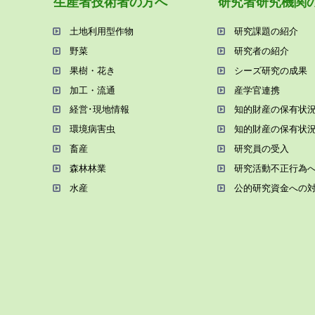
⽣産者技術者の⽅へ
研究者研究機関
⼟地利⽤型作物
研究課題の紹介
野菜
研究者の紹介
果樹・花き
シーズ研究の成果
加⼯・流通
産学官連携
経営･現地情報
知的財産の保有状
環境病害⾍
知的財産の保有状
畜産
研究員の受⼊
森林林業
研究活動不正⾏為
⽔産
公的研究資金への