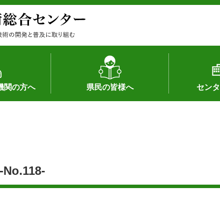
機関の方へ
県民の皆様へ
センタ
果
状況（特許）
状況（品種）
為への対応
の対応
畜産に関する新技術
森林林業に関する新技術
病害虫に関する新技術
食品加工に関する新技術
水産に関する新技術
作物や園芸に関する豆知識
病害虫に関する豆知識
畜産に関する豆知識
水産に関する豆知識
バイテク・農業環境・機械関係
食品加工に関する豆知識
森林林業に関する豆知識
作物や園芸に関する新技術
組織（各部
アクセス
沿革
所内の施設
所長あいさ
の豆知識
.118-