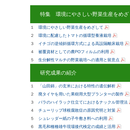
特集 環境にやさしい野菜生産をめざ
１
環境にやさしい野菜生産をめざして
２
環境に配慮したトマトの循環型養液栽培
３
イチゴの逆傾斜循環方式による高設隔離床栽培
４
被覆資材としての農POフィルムの利用
５
生分解性マルチの野菜栽培への適用と留意点
研究成果の紹介
１
「山田錦」の玄米における特性の遺伝解析
２
廃タイヤを用いた果樹用大型プランターの製作
３
バラのハイラック仕立てにおけるナックル管理法
４
チューリップ球根腐敗症の原因究明と対策
５
シュレッダー紙の子牛敷き料への利用
６
黒毛和種種雄牛現場後代検定の成績と活用