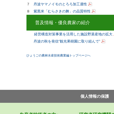
７
丹波ヤマノイモのとろろ加工適性
８
紫黒米「むらさきの舞」の品質特性
普及情報・優良農家の紹介
経営構造対策事業を活用した施設野菜産地の拡大
丹波の秋を発信“観光果樹園に取り組んで”
ひょうごの農林水産技術農業編トップページへ
個⼈情報の保護