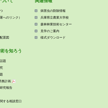
について
関連情報
つ
病害⾍の防除情報
署へのリンク）
兵庫県⽴農業⼤学校
森林林業技術センター
⾒学のご案内
配置図
様式ダウンロード
技術を知ろう
話題
究
題
業務計画
研究報告
関する相談窓⼝