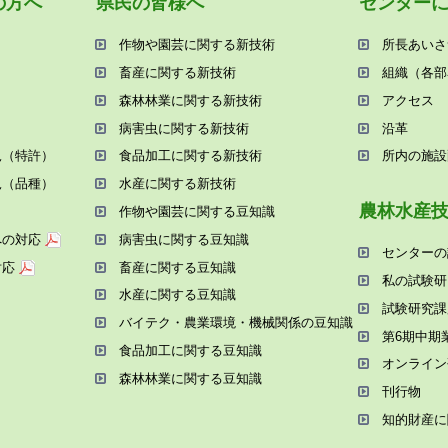
の⽅へ
県⺠の皆様へ
センター
作物や園芸に関する新技術
所⻑あいさ
畜産に関する新技術
組織（各部
森林林業に関する新技術
アクセス
病害⾍に関する新技術
沿⾰
況（特許）
⾷品加⼯に関する新技術
所内の施設
況（品種）
⽔産に関する新技術
農林⽔産
作物や園芸に関する⾖知識
への対応
病害⾍に関する⾖知識
センターの
対応
畜産に関する⾖知識
私の試験研
⽔産に関する⾖知識
試験研究課
バイテク・農業環境・機械関係の⾖知識
第6期中期
⾷品加⼯に関する⾖知識
オンライン
森林林業に関する⾖知識
刊⾏物
知的財産に