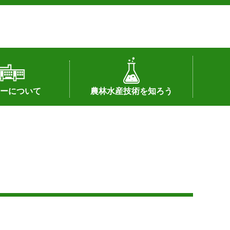
ーについて
農林水産技術を知ろう
署へのリンク）
配置図
つ
私の試験研究
試験研究課題
第6期中期業務計画
オンライン研究報告
刊行物
知的財産に関する相談窓口
センターの話題