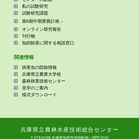
私の試験研究
試験研究課題
第6期中期業務計画
オンライン研究報告
刊⾏物
知的財産に関する相談窓⼝
関連情報
病害⾍の防除情報
兵庫県⽴農業⼤学校
森林林業技術センター
⾒学のご案内
様式ダウンロード
兵庫県⽴農林⽔産技術総合センター
〒679-0198 兵庫県加⻄市別府町南ノ岡甲1533