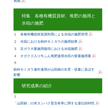
表紙
特集 各種有機質資材、堆肥の施用と
水稲の施肥
１
各種有機資材資源利用による水稲の施肥管理
２
水稲における粉砕モミガラの施用効果
３
豆ガラ大量施用栽培における水稲施肥
４
オガクズ入り牛ふん堆肥連用水田の窒素施用量
５
粉砕モミガラ連年連用が山田錦の生育・収量に及ぼす
影響
研究成果の紹介
１
「山田錦」の米タンパク質含有率に関する遺伝的特性