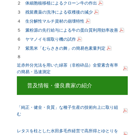
２
体細胞核移植によるクローン牛の作出
３
残留農薬の洗浄による収穫後の減少
４
生分解性マルチ資材の崩壊特性
５
澱粉源の先行給与による牛の蛋白質利用効率改善
６
ヤマノイモ堀取り機の試作
７
紫黒米「むらさきの舞」の簡易色素量判定
８
近赤外分光法を用いた緑茶（非粉砕品）全窒素含有率
の簡易・迅速測定
普及情報・優良農家の紹介
「純正・健全・良質」な種子生産の技術向上に取り組
む
レタスを柱とした水田多毛作経営で高所得とゆとりを