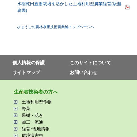
水稲乾田直播栽培を活かした土地利用型農業経営(坂越
農園)
ひょうごの農林水産技術農業編トップページへ
個⼈情報の保護
このサイトについて
サイトマップ
お問い合わせ
⽣産者技術者の⽅へ
⼟地利⽤型作物
野菜
果樹・花き
加⼯・流通
経営･現地情報
環境病害⾍