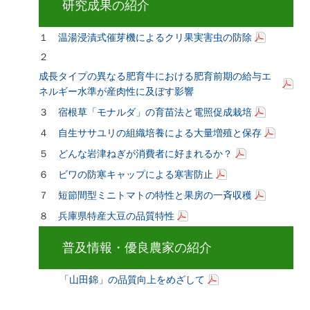
研究成果の紹介
１
温湯浸漬式催芽機によるクリ果実害虫の防除
２
成長タイプの異なる肥育牛における肥育前期の給与エ
ネルギー水準が産肉性に及ぼす影響
３
宿根草「モナルダ」の育苗法と電照促成栽培
４
自生ササユリの組織培養による大量増殖と保存
５
どんな岩津ねぎが消費者に好まれるか？
６
ビワの防寒キャップによる寒害防止
７
短節間型ミニトマトの特性と果房の一斉収穫
８
兵庫県特産大豆の品質特性
普及情報・優良農家の紹介
「山田錦」の品質向上をめざして