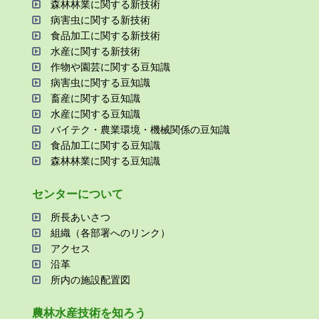
森林林業に関する新技術
病害⾍に関する新技術
⾷品加⼯に関する新技術
⽔産に関する新技術
作物や園芸に関する⾖知識
病害⾍に関する⾖知識
畜産に関する⾖知識
⽔産に関する⾖知識
バイテク・農業環境・機械関係の⾖知識
⾷品加⼯に関する⾖知識
森林林業に関する⾖知識
センターについて
所⻑あいさつ
組織（各部署へのリンク）
アクセス
沿⾰
所内の施設配置図
農林⽔産技術を知ろう