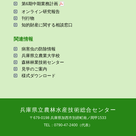
第6期中期業務計画
オンライン研究報告
刊⾏物
知的財産に関する相談窓⼝
関連情報
病害⾍の防除情報
兵庫県⽴農業⼤学校
森林林業技術センター
⾒学のご案内
様式ダウンロード
兵庫県⽴農林⽔産技術総合センター
〒679-0198 兵庫県加⻄市別府町南ノ岡甲1533
TEL：0790-47-2400（代表）