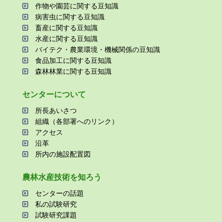
作物や園芸に関する⾖知識
病害⾍に関する⾖知識
畜産に関する⾖知識
⽔産に関する⾖知識
バイテク・農業環境・機械関係の⾖知識
⾷品加⼯に関する⾖知識
森林林業に関する⾖知識
センターについて
所⻑あいさつ
組織（各部署へのリンク）
アクセス
沿⾰
所内の施設配置図
農林⽔産技術を知ろう
センターの話題
私の試験研究
試験研究課題