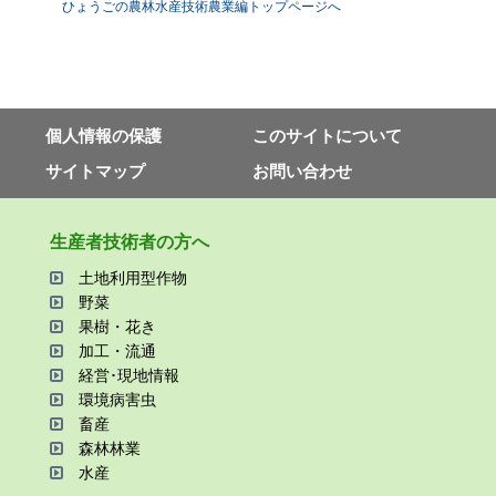
ひょうごの農林水産技術農業編トップページへ
個⼈情報の保護
このサイトについて
サイトマップ
お問い合わせ
⽣産者技術者の⽅へ
⼟地利⽤型作物
野菜
果樹・花き
加⼯・流通
経営･現地情報
環境病害⾍
畜産
森林林業
⽔産