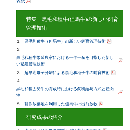
表紙
特集 黒毛和種牛(但馬牛)の新しい飼育
管理技術
１
黒毛和種牛（但馬牛）の新しい飼育管理技術
２
黒毛和種牛繁殖農家における一年一産を目指した新し
い繁殖管理技術
３
超早期母子分離による黒毛和種子牛の哺育技術
４
黒毛和種去勢牛の育成時における飼料給与方式と産肉
性
５
耕作放棄地を利用した但馬牛の出前放牧
研究成果の紹介