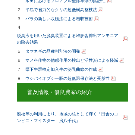
１
水田におけるフロアブル型除草剤の拡散性
２
平易で省力的なクリの超低樹高整枝法
３
バラの新しい収穫法による増収技術
４
脱臭液を用いた脱臭装置による堆肥舎排出アンモニア
の除去効果
５
タマネギの品種判別法の開発
６
マメ科作物の他感作用の検出と活性炭による軽減
７
県下牛群検定加入牛の泌乳曲線の作成
８
ウシバイオブシー胚の超低温保存法と受胎性
普及情報・優良農家の紹介
廃校等の利用により、地域の核として輝く「田舎のコ
ンビニ・マイスター工房八千代」