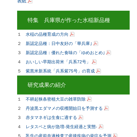
表紙
特集 兵庫県が作った水稲新品種
１
水稲の品種育成の方向
２
新認定品種：日中友好の「華兵庫｣
３
新認定品種：優れた食味の「ゆめおとめ｣
４
おいしい早期出荷米「兵系72号」
５
紫黒米新系統「兵系紫75号」の育成
研究成果の紹介
１
不耕起狭条密植大豆の雑草防除
２
丹波黒エダマメの収穫開始日を予測する
３
赤タマネギは生食に適する
４
レタスベと病が急増-発生経過と実態-
５
乳牛の産前血液検査で産後疾病の発症を予測