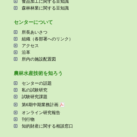
⾷品加⼯に関する⾖知識
森林林業に関する⾖知識
センターについて
所⻑あいさつ
組織（各部署へのリンク）
アクセス
沿⾰
所内の施設配置図
農林⽔産技術を知ろう
センターの話題
私の試験研究
試験研究課題
第6期中期業務計画
オンライン研究報告
刊⾏物
知的財産に関する相談窓⼝