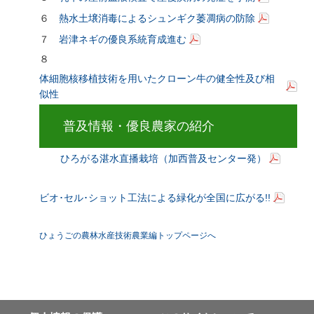
６
熱水土壌消毒によるシュンギク萎凋病の防除
７
岩津ネギの優良系統育成進む
８
体細胞核移植技術を用いたクローン牛の健全性及び相
似性
普及情報・優良農家の紹介
ひろがる湛水直播栽培（加西普及センター発）
ビオ･セル･ショット工法による緑化が全国に広がる!!
ひょうごの農林水産技術農業編トップページへ