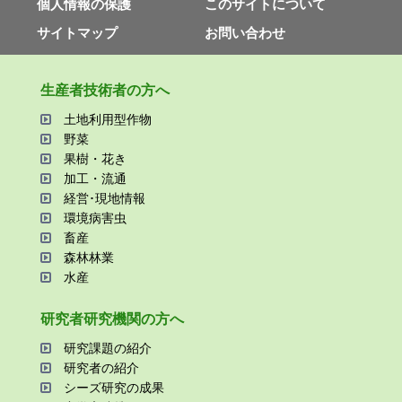
個⼈情報の保護
このサイトについて
サイトマップ
お問い合わせ
⽣産者技術者の⽅へ
⼟地利⽤型作物
野菜
果樹・花き
加⼯・流通
経営･現地情報
環境病害⾍
畜産
森林林業
⽔産
研究者研究機関の⽅へ
研究課題の紹介
研究者の紹介
シーズ研究の成果