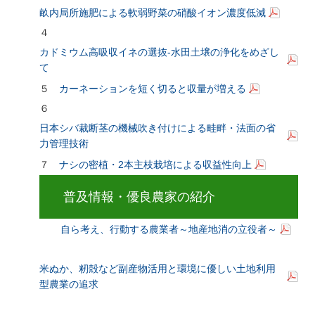
畝内局所施肥による軟弱野菜の硝酸イオン濃度低減
４
カドミウム高吸収イネの選抜-水田土壌の浄化をめざし
て
５
カーネーションを短く切ると収量が増える
６
日本シバ裁断茎の機械吹き付けによる畦畔・法面の省
力管理技術
７
ナシの密植・2本主枝栽培による収益性向上
普及情報・優良農家の紹介
自ら考え、行動する農業者～地産地消の立役者～
米ぬか、籾殻など副産物活用と環境に優しい土地利用
型農業の追求