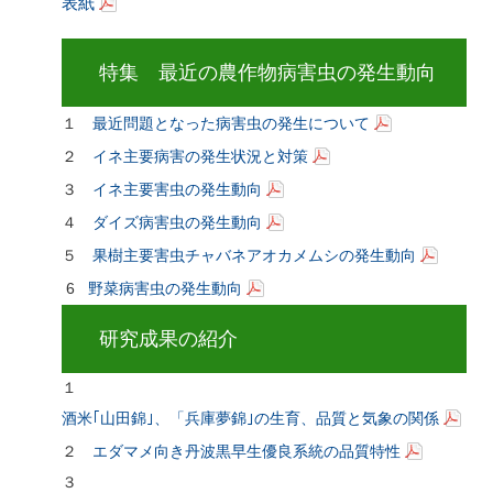
表紙
特集 最近の農作物病害虫の発生動向
１
最近問題となった病害虫の発生について
２
イネ主要病害の発生状況と対策
３
イネ主要害虫の発生動向
４
ダイズ病害虫の発生動向
５
果樹主要害虫チャバネアオカメムシの発生動向
6
野菜病害虫の発生動向
研究成果の紹介
１
酒米｢山田錦｣、「兵庫夢錦｣の生育、品質と気象の関係
２
エダマメ向き丹波黒早生優良系統の品質特性
３