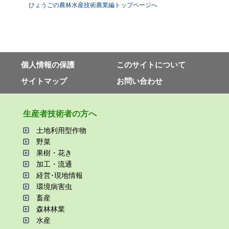
ひょうごの農林水産技術農業編トップページへ
個⼈情報の保護
このサイトについて
サイトマップ
お問い合わせ
⽣産者技術者の⽅へ
⼟地利⽤型作物
野菜
果樹・花き
加⼯・流通
経営･現地情報
環境病害⾍
畜産
森林林業
⽔産