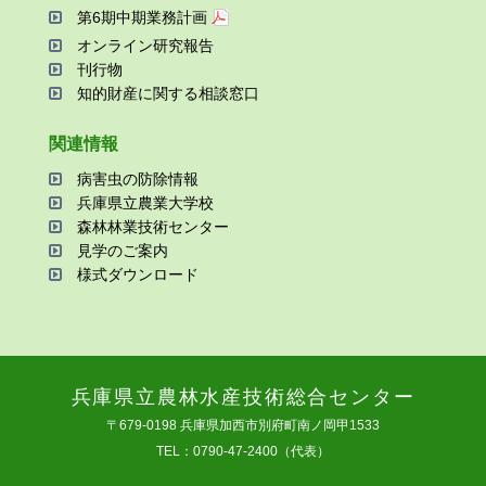
第6期中期業務計画
オンライン研究報告
刊⾏物
知的財産に関する相談窓⼝
関連情報
病害⾍の防除情報
兵庫県⽴農業⼤学校
森林林業技術センター
⾒学のご案内
様式ダウンロード
兵庫県⽴農林⽔産技術総合センター
〒679-0198 兵庫県加⻄市別府町南ノ岡甲1533
TEL：0790-47-2400（代表）