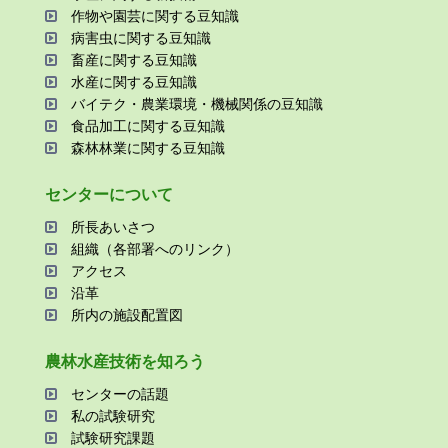
作物や園芸に関する⾖知識
病害⾍に関する⾖知識
畜産に関する⾖知識
⽔産に関する⾖知識
バイテク・農業環境・機械関係の⾖知識
⾷品加⼯に関する⾖知識
森林林業に関する⾖知識
センターについて
所⻑あいさつ
組織（各部署へのリンク）
アクセス
沿⾰
所内の施設配置図
農林⽔産技術を知ろう
センターの話題
私の試験研究
試験研究課題