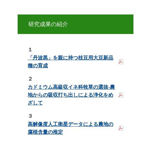
研究成果の紹介
１
「丹波黒」を親に持つ枝豆用大豆新品
種の育成
２
カドミウム高級収イネ科牧草の選抜‐農
地からの吸収打ち出しによる浄化をめ
ざして
３
高解像度人工衛星データによる農地の
腐植含量の推定