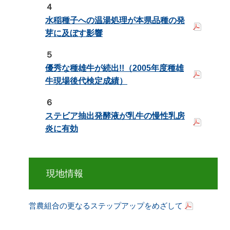
４
水稲種子への温湯処理が本県品種の発
芽に及ぼす影響
５
優秀な種雄牛が続出!!（2005年度種雄
牛現場後代検定成績）
６
ステビア抽出発酵液が乳牛の慢性乳房
炎に有効
現地情報
営農組合の更なるステップアップをめざして