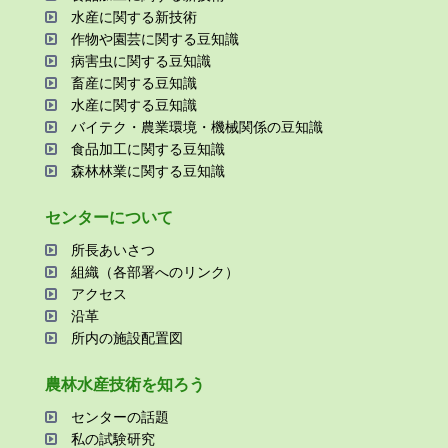
⽔産に関する新技術
作物や園芸に関する⾖知識
病害⾍に関する⾖知識
畜産に関する⾖知識
⽔産に関する⾖知識
バイテク・農業環境・機械関係の⾖知識
⾷品加⼯に関する⾖知識
森林林業に関する⾖知識
センターについて
所⻑あいさつ
組織（各部署へのリンク）
アクセス
沿⾰
所内の施設配置図
農林⽔産技術を知ろう
センターの話題
私の試験研究