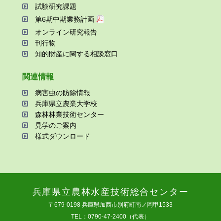
試験研究課題
第6期中期業務計画
オンライン研究報告
刊⾏物
知的財産に関する相談窓⼝
関連情報
病害⾍の防除情報
兵庫県⽴農業⼤学校
森林林業技術センター
⾒学のご案内
様式ダウンロード
兵庫県⽴農林⽔産技術総合センター
〒679-0198 兵庫県加⻄市別府町南ノ岡甲1533
TEL：0790-47-2400（代表）