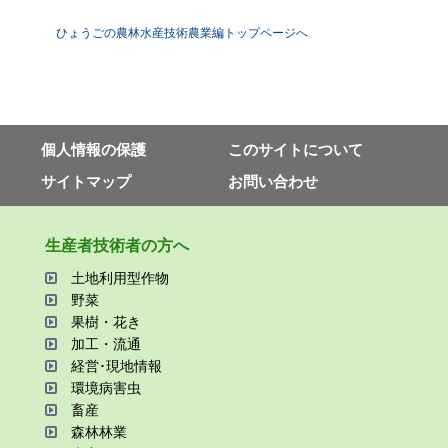
ひょうごの農林水産技術農業編トップページへ
個⼈情報の保護
このサイトについて
サイトマップ
お問い合わせ
⽣産者技術者の⽅へ
⼟地利⽤型作物
野菜
果樹・花き
加⼯・流通
経営･現地情報
環境病害⾍
畜産
森林林業