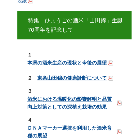
表紙
特集 ひょうごの酒米「山田錦」生誕
70周年を記念して
１
本県の酒米生産の現状と今後の展望
２
東条山田錦の健康診断について
３
酒米における温暖化の影響解明と品質
向上対策としての深植え栽培の効果
４
ＤＮＡマーカー選抜を利用した酒米育
種の展望