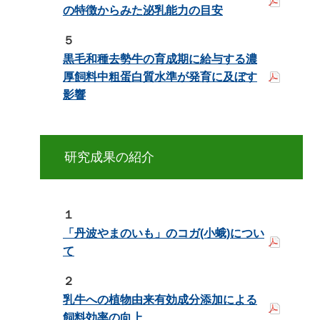
の特徴からみた泌乳能力の目安
５
黒毛和種去勢牛の育成期に給与する濃
厚飼料中粗蛋白質水準が発育に及ぼす
影響
研究成果の紹介
１
「丹波やまのいも」のコガ(小蛾)につい
て
２
乳牛への植物由来有効成分添加による
飼料効率の向上