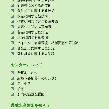
森林林業に関する新技術
病害⾍に関する新技術
⾷品加⼯に関する新技術
⽔産に関する新技術
作物や園芸に関する⾖知識
病害⾍に関する⾖知識
畜産に関する⾖知識
⽔産に関する⾖知識
バイテク・農業環境・機械関係の⾖知識
⾷品加⼯に関する⾖知識
森林林業に関する⾖知識
センターについて
所⻑あいさつ
組織（各部署へのリンク）
アクセス
沿⾰
所内の施設配置図
農林⽔産技術を知ろう