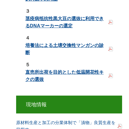
３
茎疫病抵抗性黒大豆の選抜に利用でき
るDNAマーカーの選定
４
培養法による土壌交換性マンガンの診
断
５
直売所出荷を目的とした低温開花性キ
クの選抜
現地情報
原材料生産と加工の分業体制で「漬物」良質生産を