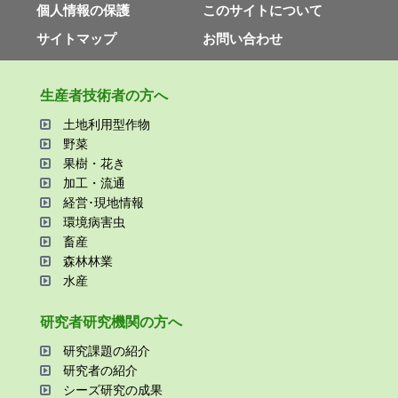
個⼈情報の保護
このサイトについて
サイトマップ
お問い合わせ
⽣産者技術者の⽅へ
⼟地利⽤型作物
野菜
果樹・花き
加⼯・流通
経営･現地情報
環境病害⾍
畜産
森林林業
⽔産
研究者研究機関の⽅へ
研究課題の紹介
研究者の紹介
シーズ研究の成果