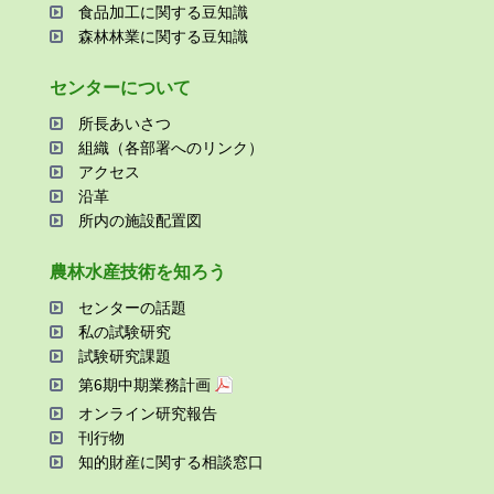
⾷品加⼯に関する⾖知識
森林林業に関する⾖知識
センターについて
所⻑あいさつ
組織（各部署へのリンク）
アクセス
沿⾰
所内の施設配置図
農林⽔産技術を知ろう
センターの話題
私の試験研究
試験研究課題
第6期中期業務計画
オンライン研究報告
刊⾏物
知的財産に関する相談窓⼝