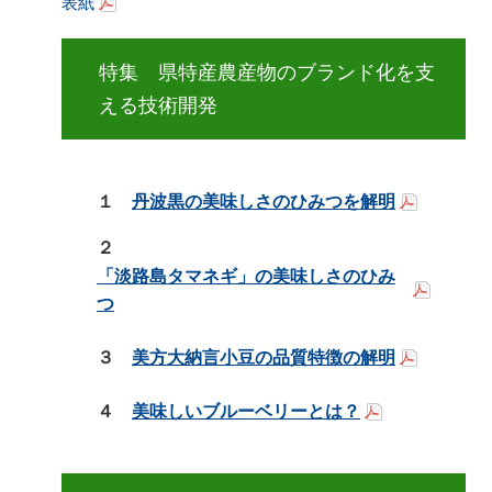
表紙
特集 県特産農産物のブランド化を支
える技術開発
１
丹波黒の美味しさのひみつを解明
２
「淡路島タマネギ」の美味しさのひみ
つ
３
美方大納言小豆の品質特徴の解明
４
美味しいブルーベリーとは？