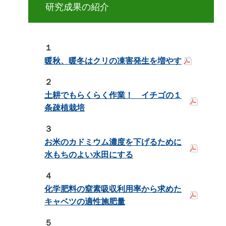
研究成果の紹介
１
暖秋、暖冬はクリの凍害発生を増やす
２
土耕でもらくらく作業！ イチゴの１
条疎植栽培
３
お米のカドミウム濃度を下げるために
水もちのよい水田にする
４
化学肥料の窒素吸収利用率から求めた
キャベツの適性施肥量
５