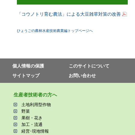
「コウノトリ育む農法」による大豆雑草対策の改善
ひょうごの農林水産技術農業編トップページへ
個⼈情報の保護
このサイトについて
サイトマップ
お問い合わせ
⽣産者技術者の⽅へ
⼟地利⽤型作物
野菜
果樹・花き
加⼯・流通
経営･現地情報