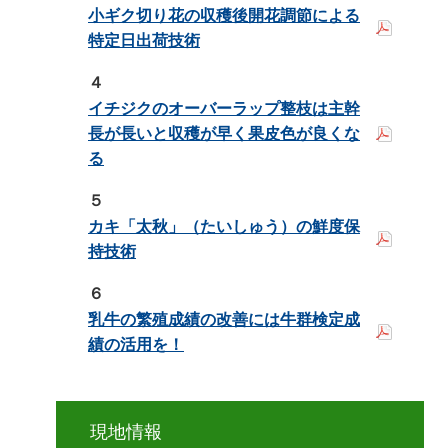
小ギク切り花の収穫後開花調節による
特定日出荷技術
４
イチジクのオーバーラップ整枝は主幹
長が長いと収穫が早く果皮色が良くな
る
５
カキ「太秋」（たいしゅう）の鮮度保
持技術
６
乳牛の繁殖成績の改善には牛群検定成
績の活用を！
現地情報