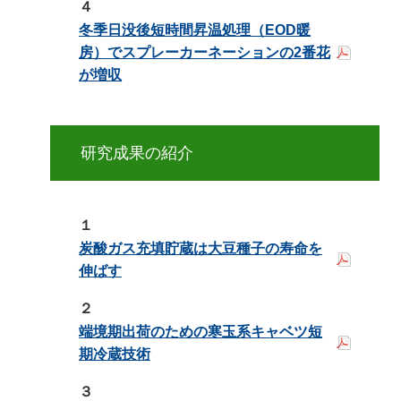
４
冬季日没後短時間昇温処理（EOD暖
房）でスプレーカーネーションの2番花
が増収
研究成果の紹介
１
炭酸ガス充填貯蔵は大豆種子の寿命を
伸ばす
２
端境期出荷のための寒玉系キャベツ短
期冷蔵技術
３