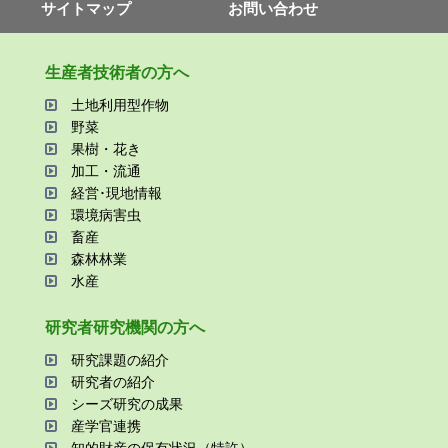
サイトマップ
お問い合わせ
⽣産者技術者の⽅へ
⼟地利⽤型作物
野菜
果樹・花き
加⼯・流通
経営･現地情報
環境病害⾍
畜産
森林林業
⽔産
研究者研究機関の⽅へ
研究課題の紹介
研究者の紹介
シーズ研究の成果
産学官連携
知的財産の保有状況（特許）