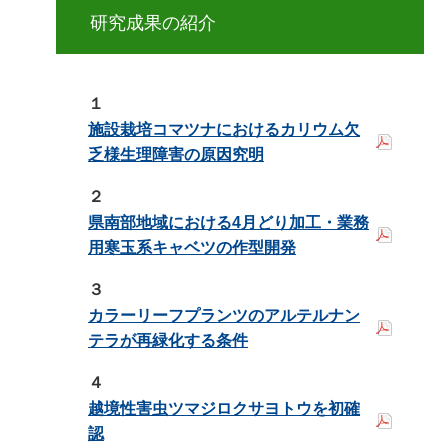
研究成果の紹介
１
施設栽培コマツナにおけるカリウム欠
乏様生理障害の原因究明
２
県南部地域における4月どり加工・業務
用寒玉系キャベツの作型開発
３
カラーリーフプランツのアルテルナン
テラが再緑化する条件
４
越境性害虫ツマジロクサヨトウを初確
認