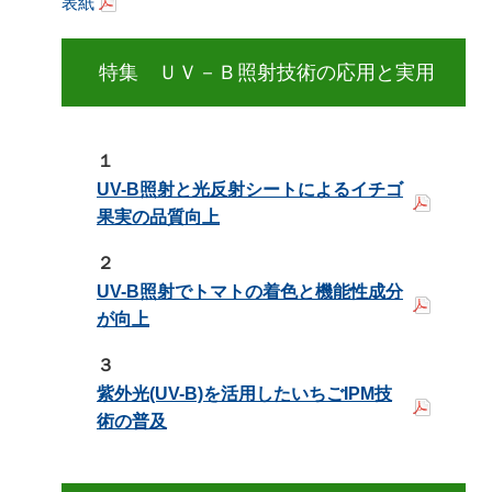
表紙
特集 ＵＶ－Ｂ照射技術の応用と実用
１
UV-B照射と光反射シートによるイチゴ
果実の品質向上
２
UV-B照射でトマトの着色と機能性成分
が向上
３
紫外光(UV-B)を活用したいちごIPM技
術の普及