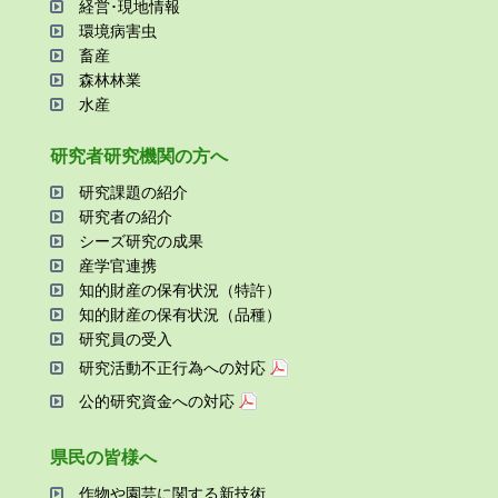
経営･現地情報
環境病害⾍
畜産
森林林業
⽔産
研究者研究機関の⽅へ
研究課題の紹介
研究者の紹介
シーズ研究の成果
産学官連携
知的財産の保有状況（特許）
知的財産の保有状況（品種）
研究員の受⼊
研究活動不正⾏為への対応
公的研究資金への対応
県⺠の皆様へ
作物や園芸に関する新技術