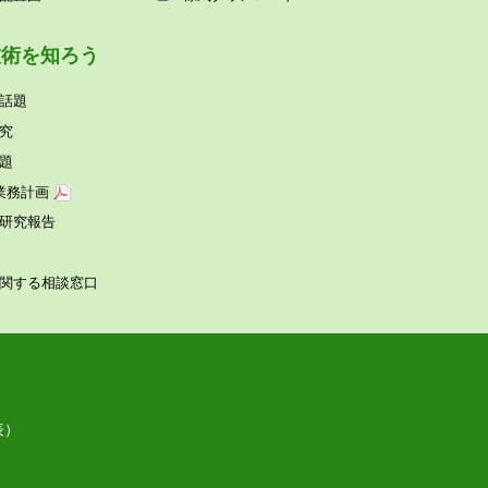
技術を知ろう
話題
究
題
業務計画
研究報告
関する相談窓⼝
表）