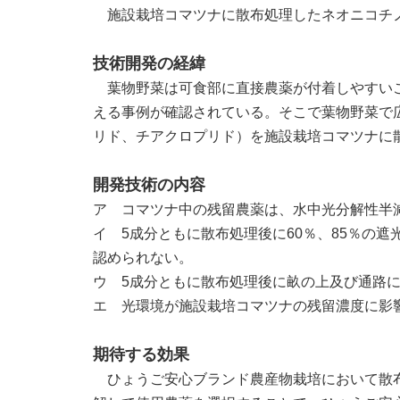
施設栽培コマツナに散布処理したネオニコチ
技術開発の経緯
葉物野菜は可食部に直接農薬が付着しやすいこ
える事例が確認されている。そこで葉物野菜で
リド、チアクロプリド）を施設栽培コマツナに
開発技術の内容
ア コマツナ中の残留農薬は、水中光分解性半
イ
5
成分ともに散布処理後に
60
％、
85
％の遮
認められない。
ウ
5
成分ともに散布処理後に畝の上及び通路
エ 光環境が施設栽培コマツナの残留濃度に影
期待する効果
ひょうご安心ブランド農産物栽培において散布