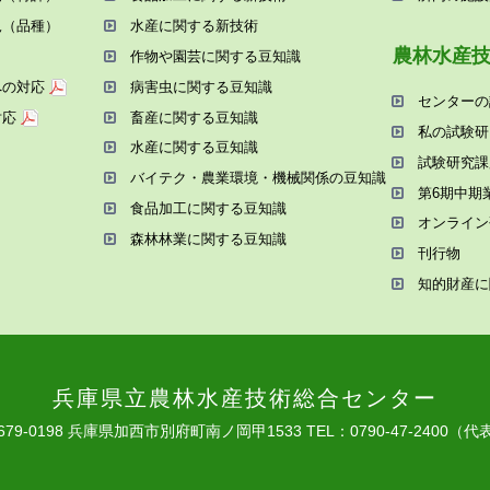
況（品種）
⽔産に関する新技術
農林⽔産
作物や園芸に関する⾖知識
への対応
病害⾍に関する⾖知識
センターの
対応
畜産に関する⾖知識
私の試験研
⽔産に関する⾖知識
試験研究課
バイテク・農業環境・機械関係の⾖知識
第6期中期
⾷品加⼯に関する⾖知識
オンライン
森林林業に関する⾖知識
刊⾏物
知的財産に
兵庫県⽴農林⽔産技術総合センター
679-0198 兵庫県加⻄市別府町南ノ岡甲1533
TEL：0790-47-2400（代