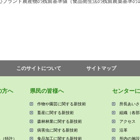
心ブランド農産物の残留基準値（食品衛生法の残留農薬基準の
このサイトについて
サイトマップ
の⽅へ
県⺠の皆様へ
センター
作物や園芸に関する新技術
所⻑あいさ
畜産に関する新技術
組織（各部
森林林業に関する新技術
アクセス
病害⾍に関する新技術
沿⾰
況（特許）
⾷品加⼯に関する新技術
所内の施設