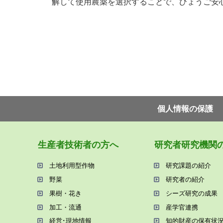
解して使用農薬を選択することで、ひょうご安
個⼈情報の保護
⽣産者技術者の⽅へ
研究者研究機関
⼟地利⽤型作物
研究課題の紹介
野菜
研究者の紹介
果樹・花き
シーズ研究の成果
加⼯・流通
産学官連携
経営･現地情報
知的財産の保有状