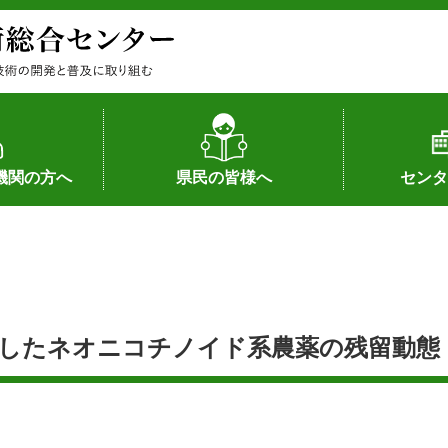
機関の方へ
県民の皆様へ
センタ
果
状況（特許）
状況（品種）
為への対応
の対応
畜産に関する新技術
森林林業に関する新技術
病害虫に関する新技術
食品加工に関する新技術
水産に関する新技術
作物や園芸に関する豆知識
病害虫に関する豆知識
畜産に関する豆知識
水産に関する豆知識
バイテク・農業環境・機械関係
食品加工に関する豆知識
森林林業に関する豆知識
作物や園芸に関する新技術
組織（各部
アクセス
沿革
所内の施設
所長あいさ
の豆知識
処理したネオニコチノイド系農薬の残留動態