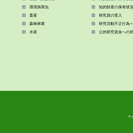
環境病害⾍
知的財産の保有状
畜産
研究員の受⼊
森林林業
研究活動不正⾏為
⽔産
公的研究資金への
〒