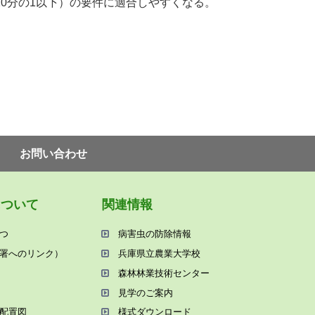
10
分の
1
以下）の要件に適合しやすくなる。
お問い合わせ
について
関連情報
つ
病害⾍の防除情報
署へのリンク）
兵庫県⽴農業⼤学校
森林林業技術センター
⾒学のご案内
配置図
様式ダウンロード