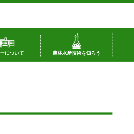
ーについて
農林水産技術を知ろう
署へのリンク）
配置図
つ
私の試験研究
試験研究課題
第6期中期業務計画
オンライン研究報告
刊行物
知的財産に関する相談窓口
センターの話題