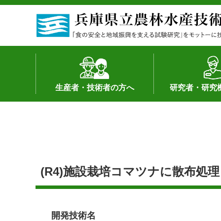
生産者・技術者の方へ
研究者・研究
野菜
果樹・花き
加工・流通
経営･現地情報
環境病害虫
畜産
森林林業
水産
基幹種雄牛の紹介
土地利用型作物
シーズ研究の成
産学官連携
知的財産の保有
知的財産の保有
研究員の受入
研究活動不正行
公的研究資金へ
研究者の紹介
(R4)施設栽培コマツナに散布
開発技術名