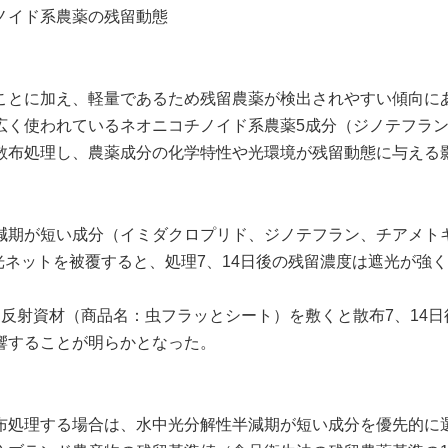
ノイド系農薬の残留動態
とに加え、軽量であるため残留農薬が検出されやすい傾向に
広く使われているネオニコチノイド系農薬
5
成分（ジノテフラ
散布処理し、農薬成分の化学特性や光環境が残留動態に与える
減期が短い成分（イミダクロプリド、ジノテフラン、チアメト
光ネットを被覆すると、処理
7
、
14
日後の残留濃度は遮光が強く
に反射資材（商品名：虫フラッとシート）を敷くと散布
7
、
14
日
響することが明らかとなった。
処理する場合は、水中光分解性半減期が短い成分を優先的に