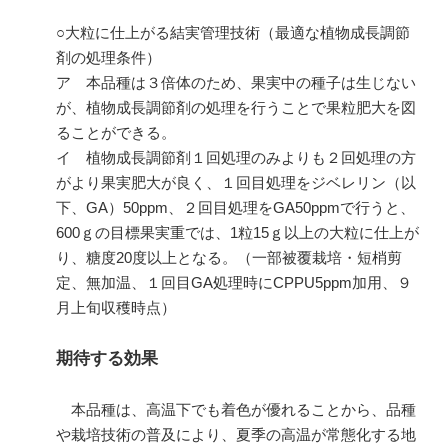
○大粒に仕上がる結実管理技術（最適な植物成長調節
剤の処理条件）
ア 本品種は３倍体のため、果実中の種子は生じない
が、植物成長調節剤の処理を行うことで果粒肥大を図
ることができる。
イ 植物成長調節剤１回処理のみよりも２回処理の方
がより果実肥大が良く、１回目処理をジベレリン（以
下、
GA
）
50ppm
、２回目処理を
GA50ppm
で行うと、
600
ｇの目標果実重では、
1
粒
15
ｇ以上の大粒に仕上が
り、糖度
20
度以上となる。（一部被覆栽培・短梢剪
定、無加温、１回目
GA
処理時に
CPPU5ppm
加用、９
月上旬収穫時点）
期待する効果
本品種は、高温下でも着色が優れることから、品種
や栽培技術の普及により、夏季の高温が常態化する地