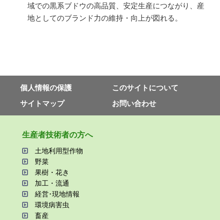
域での黒系ブドウの高品質、安定生産につながり、産
地としてのブランド力の維持・向上が図れる。
個⼈情報の保護
このサイトについて
サイトマップ
お問い合わせ
⽣産者技術者の⽅へ
⼟地利⽤型作物
野菜
果樹・花き
加⼯・流通
経営･現地情報
環境病害⾍
畜産