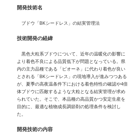
開発技術名
ブドウ「
BK
シードレス」の結実管理法
技術開発の経緯
黒色大粒系ブドウについて、近年の温暖化の影響に
より着色不良による品質低下が問題となっている。県
内の主力品種である「ピオーネ」に代わり着色が良い
とされる「
BK
シードレス」の現地導入が進みつつある
が、夏季の高夜温条件下における着色特性の確認や
4
倍
体ブドウに匹敵するような大粒となる結実管理が求め
られていた。そこで、本品種の高品質かつ安定生産を
目的に、最適な植物成長調節剤の処理条件を検討し
た。
開発技術の内容