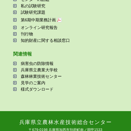
私の試験研究
試験研究課題
第6期中期業務計画
オンライン研究報告
刊⾏物
知的財産に関する相談窓⼝
関連情報
病害⾍の防除情報
兵庫県⽴農業⼤学校
森林林業技術センター
⾒学のご案内
様式ダウンロード
兵庫県⽴農林⽔産技術総合センター
〒679-0198 兵庫県加⻄市別府町南ノ岡甲1533