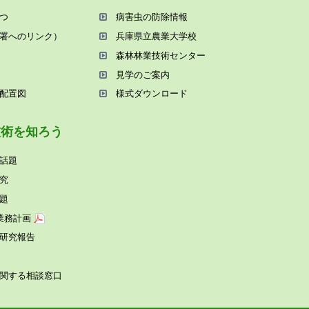
つ
病害⾍の防除情報
署へのリンク）
兵庫県⽴農業⼤学校
森林林業技術センター
⾒学のご案内
配置図
様式ダウンロード
技術を知ろう
話題
究
題
業務計画
研究報告
関する相談窓⼝