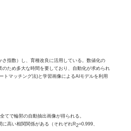
かさ指数）し、育種改良に活用している。数値化の
業のため多大な時間を要しており、自動化が求められ
ートマッチング法
)
と学習画像による
AI
モデルを利用
ね全てで輪郭の自動抽出画像が得られる。
間に高い相関関係がある（それぞれ
R
=0.999
、
2