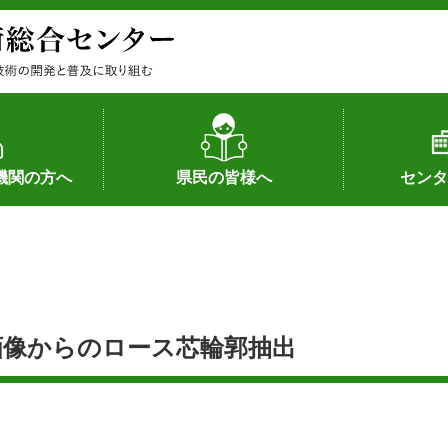
機関の方へ
県民の皆様へ
センタ
果
状況（特許）
状況（品種）
為への対応
の対応
畜産に関する新技術
森林林業に関する新技術
病害虫に関する新技術
食品加工に関する新技術
水産に関する新技術
作物や園芸に関する豆知識
病害虫に関する豆知識
畜産に関する豆知識
水産に関する豆知識
バイテク・農業環境・機械関係
食品加工に関する豆知識
森林林業に関する豆知識
作物や園芸に関する新技術
組織（各部
アクセス
沿革
所内の施設
所長あいさ
の豆知識
画像からのロース芯輪郭抽出