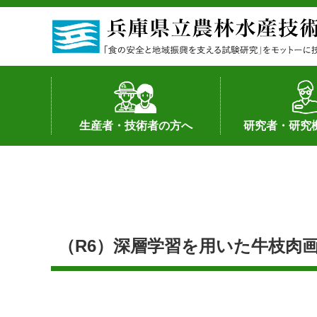
生産者・技術者の方へ
研究者・研究
野菜
果樹・花き
加工・流通
経営･現地情報
環境病害虫
畜産
森林林業
水産
基幹種雄牛の紹介
土地利用型作物
シーズ研究の成
産学官連携
知的財産の保有
知的財産の保有
研究員の受入
研究活動不正行
公的研究資金へ
研究者の紹介
（R6）深層学習を用いた牛枝肉