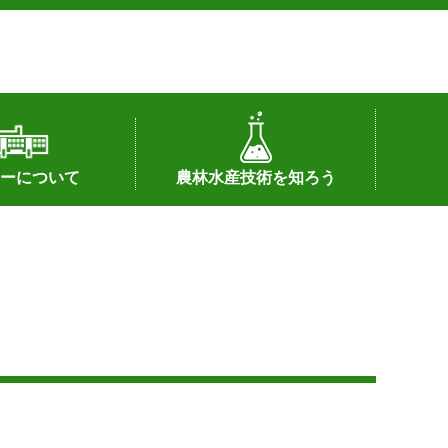
ーについて
農林水産技術を知ろう
署へのリンク）
配置図
つ
私の試験研究
試験研究課題
第6期中期業務計画
オンライン研究報告
刊行物
知的財産に関する相談窓口
センターの話題