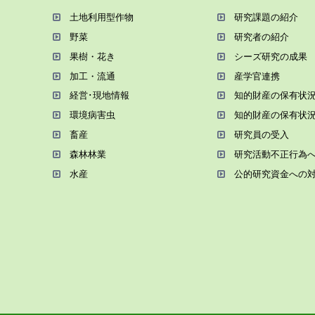
⼟地利⽤型作物
研究課題の紹介
野菜
研究者の紹介
果樹・花き
シーズ研究の成果
加⼯・流通
産学官連携
経営･現地情報
知的財産の保有状
環境病害⾍
知的財産の保有状
畜産
研究員の受⼊
森林林業
研究活動不正⾏為
⽔産
公的研究資金への