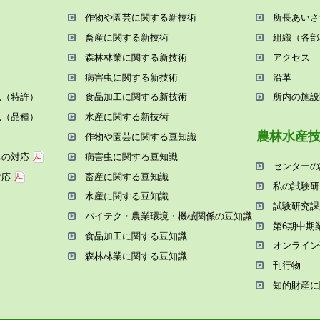
作物や園芸に関する新技術
所⻑あいさ
畜産に関する新技術
組織（各部
森林林業に関する新技術
アクセス
病害⾍に関する新技術
沿⾰
況（特許）
⾷品加⼯に関する新技術
所内の施設
況（品種）
⽔産に関する新技術
農林⽔産
作物や園芸に関する⾖知識
への対応
病害⾍に関する⾖知識
センターの
対応
畜産に関する⾖知識
私の試験研
⽔産に関する⾖知識
試験研究課
バイテク・農業環境・機械関係の⾖知識
第6期中期
⾷品加⼯に関する⾖知識
オンライン
森林林業に関する⾖知識
刊⾏物
知的財産に