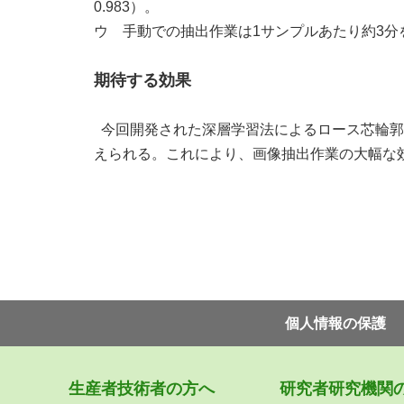
0.983
）。
ウ 手動での抽出作業は
1
サンプルあたり約
3
分
期待する効果
今回開発された深層学習法によるロース芯輪郭
えられる。これにより、画像抽出作業の大幅な
個⼈情報の保護
⽣産者技術者の⽅へ
研究者研究機関