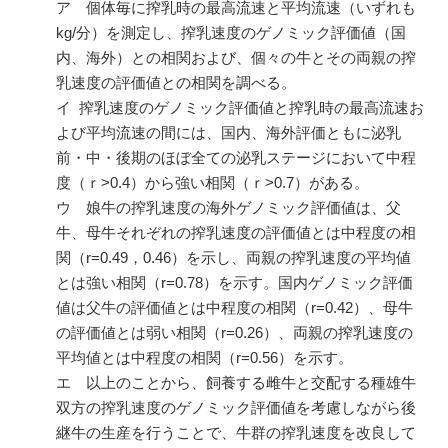
ア 個体毎に搾乳時の最高流速と平均流速（いずれも
kg/
分）を測定し、搾乳速度のゲノミック評価値（国
内、海外）との相関および、個々の牛とその両親の搾
乳速度の評価値との相関を調べる。
イ 搾乳速度のゲノミック評価値と搾乳時の最高流速お
よび平均流速の間には、国内、海外評価ともに泌乳
前・中・後期のほぼ全ての泌乳ステージにおいて中程
度（ｒ
>0.4
）から強い相関（ｒ
>0.7
）がある。
ウ 娘牛の搾乳速度の海外ゲノミック評価値は、父
牛、母牛それぞれの搾乳速度の評価値とは中程度の相
関（
r=0.49
，
0.46
）を示し、両親の搾乳速度の平均値
とは強い相関（
r=0.78
）を示す。国内ゲノミック評価
値は父牛の評価値とは中程度の相関（
r=0.42
）、母牛
の評価値とは弱い相関（
r=0.26
）、両親の搾乳速度の
平均値とは中程度の相関（
r=0.56
）を示す。
エ 以上のことから、飼養する雌牛と交配する種雄牛
双方の搾乳速度のゲノミック評価値を考慮しながら後
継牛の生産を行うことで、牛群の搾乳速度を改良して