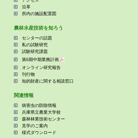
アクセス
沿⾰
所内の施設配置図
農林⽔産技術を知ろう
センターの話題
私の試験研究
試験研究課題
第6期中期業務計画
オンライン研究報告
刊⾏物
知的財産に関する相談窓⼝
関連情報
病害⾍の防除情報
兵庫県⽴農業⼤学校
森林林業技術センター
⾒学のご案内
様式ダウンロード