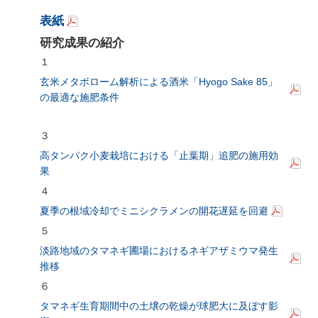
表紙
研究成果の紹介
１
玄米メタボローム解析による酒米「Hyogo Sake 85」
の最適な施肥条件
３
高タンパク小麦栽培における「止葉期」追肥の施用効
果
４
夏季の根域冷却でミニシクラメンの開花遅延を回避
５
淡路地域のタマネギ圃場におけるネギアザミウマ発生
推移
６
タマネギ生育期間中の土壌の乾燥が球肥大に及ぼす影