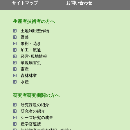
サイトマップ
お問い合わせ
⽣産者技術者の⽅へ
⼟地利⽤型作物
野菜
果樹・花き
加⼯・流通
経営･現地情報
環境病害⾍
畜産
森林林業
⽔産
研究者研究機関の⽅へ
研究課題の紹介
研究者の紹介
シーズ研究の成果
産学官連携