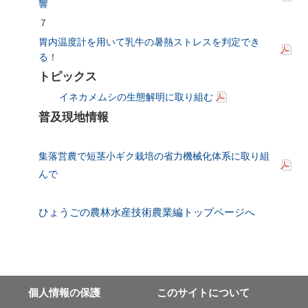
響
７
胃内温度計を用いて乳牛の暑熱ストレスを判定でき
る！
トピックス
イネカメムシの生態解明に取り組む
普及現地情報
集落営農で短茎小ギク栽培の省力機械化体系に取り組
んで
ひょうごの農林水産技術農業編トップページへ
個⼈情報の保護
このサイトについて