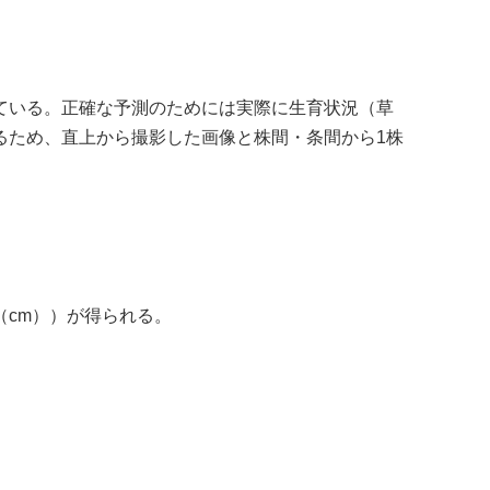
ている。正確な予測のためには実際に生育状況（草
るため、直上から撮影した画像と株間・条間から
1
株
（
cm
））が得られる。