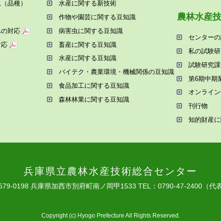
況（品種）
⽔産に関する新技術
農林⽔産
作物や園芸に関する⾖知識
への対応
病害⾍に関する⾖知識
センターの
対応
畜産に関する⾖知識
私の試験研
⽔産に関する⾖知識
試験研究課
バイテク・農業環境・機械関係の⾖知識
第6期中期
⾷品加⼯に関する⾖知識
オンライン
森林林業に関する⾖知識
刊⾏物
知的財産に
兵庫県⽴農林⽔産技術総合センター
679-0198 兵庫県加⻄市別府町南ノ岡甲1533
TEL：0790-47-2400（代
Copyright (c) Hyogo Prefecture All Rights Reserved.