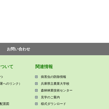
お問い合わせ
について
関連情報
つ
病害⾍の防除情報
署へのリンク）
兵庫県⽴農業⼤学校
森林林業技術センター
⾒学のご案内
配置図
様式ダウンロード