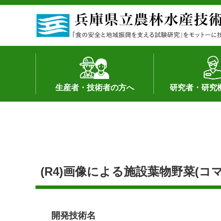
生産者・技術者の方へ
研究者・研究
野菜
果樹・花き
加工・流通
経営･現地情報
環境病害虫
畜産
森林林業
水産
基幹種雄牛の紹介
土地利用型作物
シーズ研究の成
産学官連携
知的財産の保有
知的財産の保有
研究員の受入
研究活動不正行
公的研究資金へ
研究者の紹介
(R4)画像による施設葉物野菜(
開発技術名