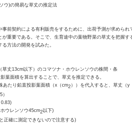
ソウ
)
の簡易な草丈の推定法
事前契約による有利販売をするために、出荷予測が求められ
とが重要である。そこで、生育途中の葉物野菜の草丈を把握す
する方法の開発を試みた。
（草丈
13cm
以下）のコマツナ・ホウレンソウの株間・条
投影葉面積を算出することで、草丈を推定できる。
株あたり鉛直投影葉面積（
x
（
cm
））を代入すると、草丈（
y
2
75
）
 0.83)
、ホウレンソウ
45cm
以下
)
2
と正確に測定できないので注意する
)