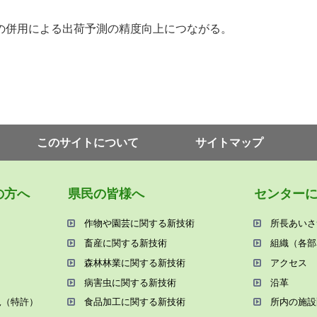
の併用による出荷予測の精度向上につながる。
このサイトについて
サイトマップ
の⽅へ
県⺠の皆様へ
センター
作物や園芸に関する新技術
所⻑あいさ
畜産に関する新技術
組織（各部
森林林業に関する新技術
アクセス
病害⾍に関する新技術
沿⾰
況（特許）
⾷品加⼯に関する新技術
所内の施設