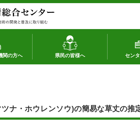
機関の方へ
県民の皆様へ
センタ
果
状況（特許）
状況（品種）
為への対応
の対応
畜産に関する新技術
森林林業に関する新技術
病害虫に関する新技術
食品加工に関する新技術
水産に関する新技術
作物や園芸に関する豆知識
病害虫に関する豆知識
畜産に関する豆知識
水産に関する豆知識
バイテク・農業環境・機械関係
食品加工に関する豆知識
森林林業に関する豆知識
作物や園芸に関する新技術
組織（各部
アクセス
沿革
所内の施設
所長あいさ
の豆知識
コマツナ・ホウレンソウ)の簡易な草丈の推