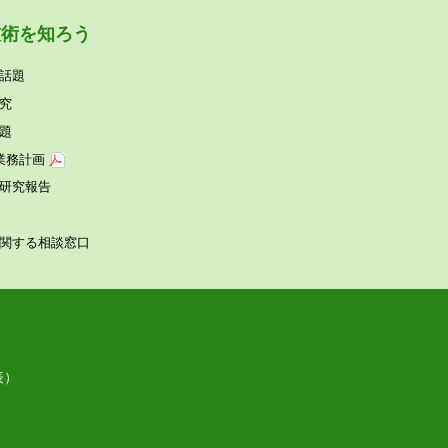
技術を知ろう
話題
究
題
業務計画
研究報告
関する相談窓⼝
表）