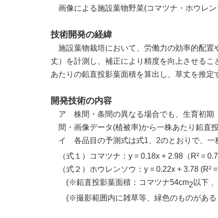
画像による施設葉物野菜
(
コマツナ・ホウレン
技術開発の経緯
施設葉物栽培において、労働力の効率的配置や
丈）を計測し、補正により精度を向上させるこ
あたりの鉛直投影葉面積を算出し、草丈を推定
開発技術の内容
ア 株間・条間の異なる場合でも、生育初期
間・画像データ
(
植被率
)
から一株あたり鉛直
イ 各品目の予測式は式
1
、
2
のとおりで、一
（式１）コマツナ：
y = 0.18x + 2.98
（
R² = 0.
（式２）ホウレンソウ：
y = 0.22x + 3.78 (R² =
(※
鉛直投影葉面積：コマツナ
54cm
以下 
2
(※撮影範囲内に雑草等、緑色のものがある