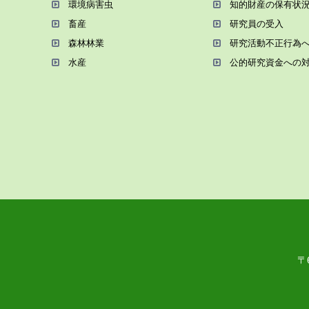
環境病害⾍
知的財産の保有状
畜産
研究員の受⼊
森林林業
研究活動不正⾏為
⽔産
公的研究資金への
〒