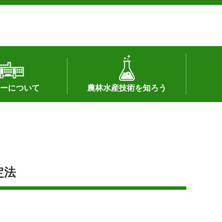
ーについて
農林水産技術を知ろう
署へのリンク）
配置図
つ
私の試験研究
試験研究課題
第6期中期業務計画
オンライン研究報告
刊行物
知的財産に関する相談窓口
センターの話題
定法