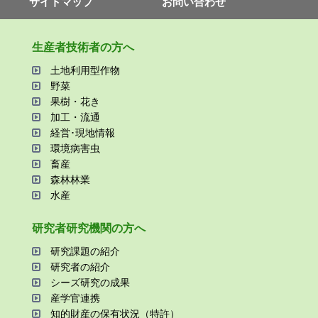
サイトマップ
お問い合わせ
⽣産者技術者の⽅へ
⼟地利⽤型作物
野菜
果樹・花き
加⼯・流通
経営･現地情報
環境病害⾍
畜産
森林林業
⽔産
研究者研究機関の⽅へ
研究課題の紹介
研究者の紹介
シーズ研究の成果
産学官連携
知的財産の保有状況（特許）