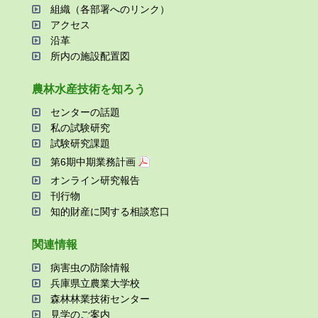
組織（各部署へのリンク）
アクセス
沿⾰
所内の施設配置図
農林⽔産技術を知ろう
センターの話題
私の試験研究
試験研究課題
第6期中期業務計画
オンライン研究報告
刊⾏物
知的財産に関する相談窓⼝
関連情報
病害⾍の防除情報
兵庫県⽴農業⼤学校
森林林業技術センター
⾒学のご案内