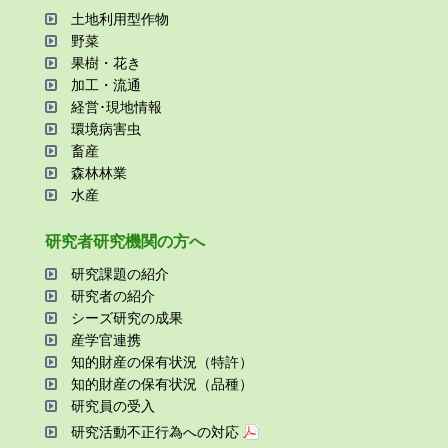
⼟地利⽤型作物
野菜
果樹・花き
加⼯・流通
経営･現地情報
環境病害⾍
畜産
森林林業
⽔産
研究者研究機関の⽅へ
研究課題の紹介
研究者の紹介
シーズ研究の成果
産学官連携
知的財産の保有状況（特許）
知的財産の保有状況（品種）
研究員の受⼊
研究活動不正⾏為への対応