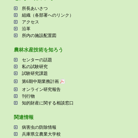
所⻑あいさつ
組織（各部署へのリンク）
アクセス
沿⾰
所内の施設配置図
農林⽔産技術を知ろう
センターの話題
私の試験研究
試験研究課題
第6期中期業務計画
オンライン研究報告
刊⾏物
知的財産に関する相談窓⼝
関連情報
病害⾍の防除情報
兵庫県⽴農業⼤学校