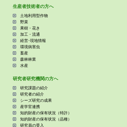
⽣産者技術者の⽅へ
⼟地利⽤型作物
野菜
果樹・花き
加⼯・流通
経営･現地情報
環境病害⾍
畜産
森林林業
⽔産
研究者研究機関の⽅へ
研究課題の紹介
研究者の紹介
シーズ研究の成果
産学官連携
知的財産の保有状況（特許）
知的財産の保有状況（品種）
研究員の受⼊