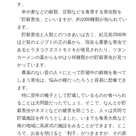
す。
米や麦などの穀類、豆類などを食害する害虫類を
「貯穀害虫」といいますが、約1000種類が知られてい
ます。
貯穀害虫と人類とのつきあいは古く、紀元前2500年
ほど前のエジプトの王の墓から、現在も重要な害虫で
あるヒラタコクヌストモドキが発見されたり、ツタン
カーメンの墓からもやはり何種類かの貯穀害虫が見つ
かっています。
農薬のない昔の人々にとって貯蔵中の穀物を食べて
しまう害虫は、悩みの種だったろうと容易に想像でき
ます。
特に翌年の種子として貯蔵しているものが食べられ
ることは大問題だったでしょう。そこで、なんとか貯
穀害虫やネズミなどの被害を防ごうと、人々は共同で
貯蔵施設を作ろうとしました。いまでも奄美大島など
南の地域に高床式の施設をみることができます。とこ
ろで、お金を預けると「利子」がつきますが、その原