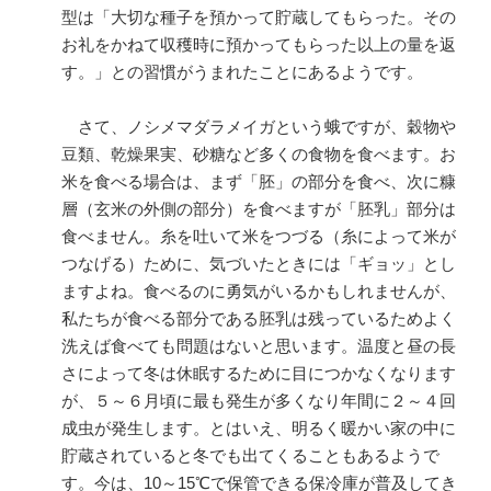
型は「大切な種子を預かって貯蔵してもらった。その
お礼をかねて収穫時に預かってもらった以上の量を返
す。」との習慣がうまれたことにあるようです。
さて、ノシメマダラメイガという蛾ですが、穀物や
豆類、乾燥果実、砂糖など多くの食物を食べます。お
米を食べる場合は、まず「胚」の部分を食べ、次に糠
層（玄米の外側の部分）を食べますが「胚乳」部分は
食べません。糸を吐いて米をつづる（糸によって米が
つなげる）ために、気づいたときには「ギョッ」とし
ますよね。食べるのに勇気がいるかもしれませんが、
私たちが食べる部分である胚乳は残っているためよく
洗えば食べても問題はないと思います。温度と昼の長
さによって冬は休眠するために目につかなくなります
が、５～６月頃に最も発生が多くなり年間に２～４回
成虫が発生します。とはいえ、明るく暖かい家の中に
貯蔵されていると冬でも出てくることもあるようで
す。今は、10～15℃で保管できる保冷庫が普及してき