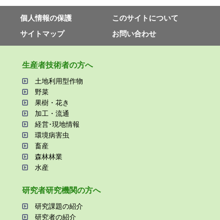
個⼈情報の保護
このサイトについて
サイトマップ
お問い合わせ
⽣産者技術者の⽅へ
⼟地利⽤型作物
野菜
果樹・花き
加⼯・流通
経営･現地情報
環境病害⾍
畜産
森林林業
⽔産
研究者研究機関の⽅へ
研究課題の紹介
研究者の紹介