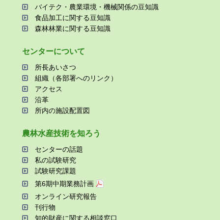
バイテク・農業環境・機械関係の⾖知識
⾷品加⼯に関する⾖知識
森林林業に関する⾖知識
センターについて
所⻑あいさつ
組織（各部署へのリンク）
アクセス
沿⾰
所内の施設配置図
農林⽔産技術を知ろう
センターの話題
私の試験研究
試験研究課題
第6期中期業務計画
オンライン研究報告
刊⾏物
知的財産に関する相談窓⼝