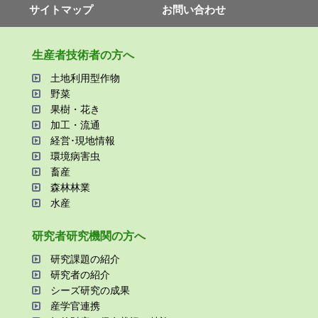
サイトマップ
お問い合わせ
⽣産者技術者の⽅へ
⼟地利⽤型作物
野菜
果樹・花き
加⼯・流通
経営･現地情報
環境病害⾍
畜産
森林林業
⽔産
研究者研究機関の⽅へ
研究課題の紹介
研究者の紹介
シーズ研究の成果
産学官連携