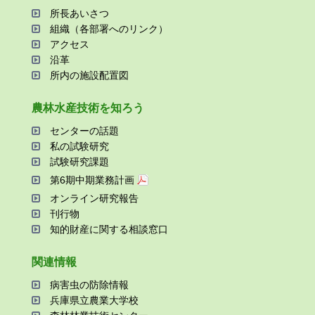
所⻑あいさつ
組織（各部署へのリンク）
アクセス
沿⾰
所内の施設配置図
農林⽔産技術を知ろう
センターの話題
私の試験研究
試験研究課題
第6期中期業務計画
オンライン研究報告
刊⾏物
知的財産に関する相談窓⼝
関連情報
病害⾍の防除情報
兵庫県⽴農業⼤学校