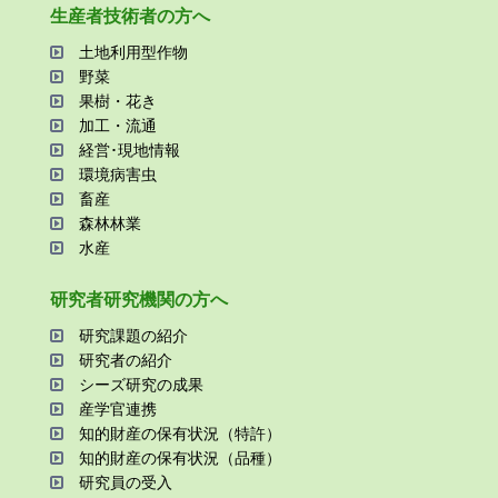
⽣産者技術者の⽅へ
⼟地利⽤型作物
野菜
果樹・花き
加⼯・流通
経営･現地情報
環境病害⾍
畜産
森林林業
⽔産
研究者研究機関の⽅へ
研究課題の紹介
研究者の紹介
シーズ研究の成果
産学官連携
知的財産の保有状況（特許）
知的財産の保有状況（品種）
研究員の受⼊