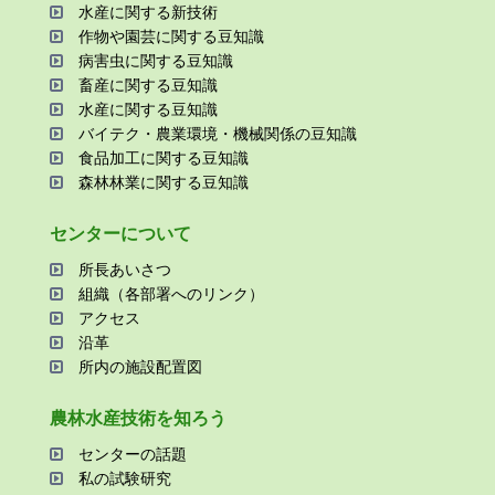
⽔産に関する新技術
作物や園芸に関する⾖知識
病害⾍に関する⾖知識
畜産に関する⾖知識
⽔産に関する⾖知識
バイテク・農業環境・機械関係の⾖知識
⾷品加⼯に関する⾖知識
森林林業に関する⾖知識
センターについて
所⻑あいさつ
組織（各部署へのリンク）
アクセス
沿⾰
所内の施設配置図
農林⽔産技術を知ろう
センターの話題
私の試験研究