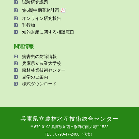
試験研究課題
第6期中期業務計画
オンライン研究報告
刊⾏物
知的財産に関する相談窓⼝
関連情報
病害⾍の防除情報
兵庫県⽴農業⼤学校
森林林業技術センター
⾒学のご案内
様式ダウンロード
兵庫県⽴農林⽔産技術総合センター
〒679-0198 兵庫県加⻄市別府町南ノ岡甲1533
TEL：0790-47-2400（代表）