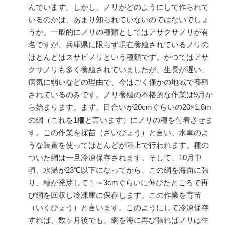
んでいます。しかし、ノリがどのようにして作られて
いるのかは、あまり知られていないのではないでしょ
うか。一般的にノリの種類としてはアサクサノリが有
名ですが、兵庫県に限らず現在養殖されているノリの
ほとんどはスサビノリという種類です。かつてはアサ
クサノリも多く養殖されていましたが、生長が遅い、
病気に弱いなどの理由で、今はごく僅かの地域で養殖
されているのみです。ノリ養殖の本格的な作業は9月か
ら始まります。まず、目合いが20cmぐらいの20×1.8m
の網（これを1柵と言います）にノリの種を付着させま
す。この作業を採苗（さいびょう）と言い、水車のよ
うな装置を使ってほとんどが陸上で行われます。種の
ついた網は一旦冷凍保存されます。そして、10月中
頃、水温が23℃以下になってから、この網を海面に張
り、種が発芽して１～3cmぐらいに伸びたところで再
び網を回収し冷凍庫に保存します。この作業を育苗
（いくびょう）と言います。このようにして冷凍保存
すれば、数ヶ月後でも、網を海に再び張ればノリは生