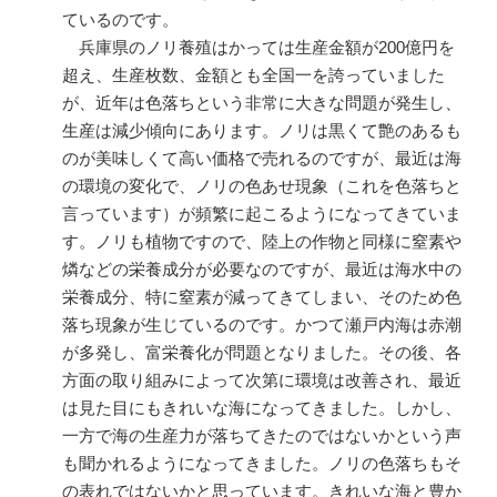
ているのです。
兵庫県のノリ養殖はかっては生産金額が200億円を
超え、生産枚数、金額とも全国一を誇っていました
が、近年は色落ちという非常に大きな問題が発生し、
生産は減少傾向にあります。ノリは黒くて艶のあるも
のが美味しくて高い価格で売れるのですが、最近は海
の環境の変化で、ノリの色あせ現象（これを色落ちと
言っています）が頻繁に起こるようになってきていま
す。ノリも植物ですので、陸上の作物と同様に窒素や
燐などの栄養成分が必要なのですが、最近は海水中の
栄養成分、特に窒素が減ってきてしまい、そのため色
落ち現象が生じているのです。かつて瀬戸内海は赤潮
が多発し、富栄養化が問題となりました。その後、各
方面の取り組みによって次第に環境は改善され、最近
は見た目にもきれいな海になってきました。しかし、
一方で海の生産力が落ちてきたのではないかという声
も聞かれるようになってきました。ノリの色落ちもそ
の表れではないかと思っています。きれいな海と豊か