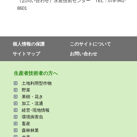
（お問い合わせ）水産技術センター TEL：078-941-
8601
個⼈情報の保護
このサイトについて
サイトマップ
お問い合わせ
⽣産者技術者の⽅へ
⼟地利⽤型作物
野菜
果樹・花き
加⼯・流通
経営･現地情報
環境病害⾍
畜産
森林林業
⽔産