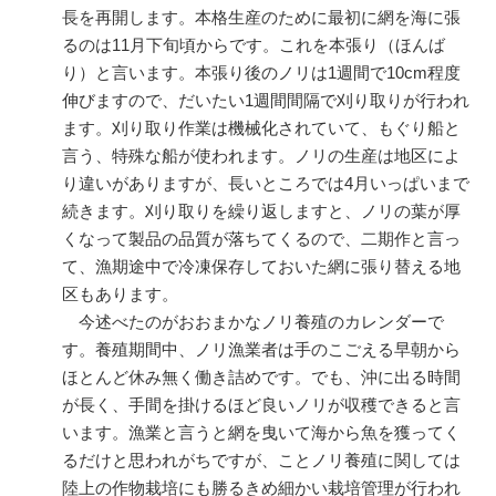
長を再開します。本格生産のために最初に網を海に張
るのは11月下旬頃からです。これを本張り（ほんば
り）と言います。本張り後のノリは1週間で10cm程度
伸びますので、だいたい1週間間隔で刈り取りが行われ
ます。刈り取り作業は機械化されていて、もぐり船と
言う、特殊な船が使われます。ノリの生産は地区によ
り違いがありますが、長いところでは4月いっぱいまで
続きます。刈り取りを繰り返しますと、ノリの葉が厚
くなって製品の品質が落ちてくるので、二期作と言っ
て、漁期途中で冷凍保存しておいた網に張り替える地
区もあります。
今述べたのがおおまかなノリ養殖のカレンダーで
す。養殖期間中、ノリ漁業者は手のこごえる早朝から
ほとんど休み無く働き詰めです。でも、沖に出る時間
が長く、手間を掛けるほど良いノリが収穫できると言
います。漁業と言うと網を曳いて海から魚を獲ってく
るだけと思われがちですが、ことノリ養殖に関しては
陸上の作物栽培にも勝るきめ細かい栽培管理が行われ