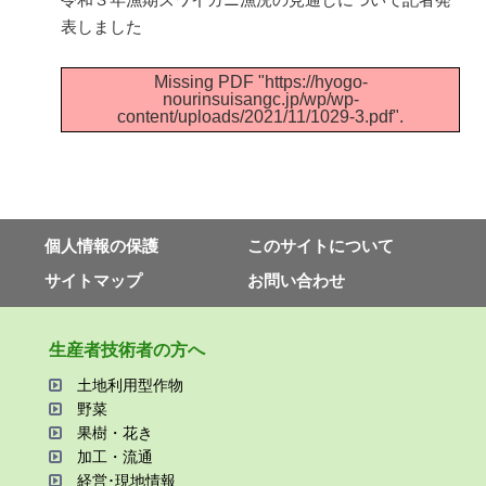
表しました
Missing PDF "https://hyogo-
nourinsuisangc.jp/wp/wp-
content/uploads/2021/11/1029-3.pdf".
個⼈情報の保護
このサイトについて
サイトマップ
お問い合わせ
⽣産者技術者の⽅へ
⼟地利⽤型作物
野菜
果樹・花き
加⼯・流通
経営･現地情報