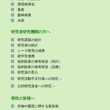
環境病害⾍
畜産
森林林業
⽔産
研究者研究機関の⽅へ
研究課題の紹介
研究者の紹介
シーズ研究の成果
産学官連携
知的財産の保有状況（特許）
知的財産の保有状況（品種）
研究員の受⼊
研究活動不正⾏為への対応
公的研究資金への対応
県⺠の皆様へ
作物や園芸に関する新技術