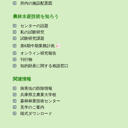
所内の施設配置図
農林⽔産技術を知ろう
センターの話題
私の試験研究
試験研究課題
第6期中期業務計画
オンライン研究報告
刊⾏物
知的財産に関する相談窓⼝
関連情報
病害⾍の防除情報
兵庫県⽴農業⼤学校
森林林業技術センター
⾒学のご案内
様式ダウンロード