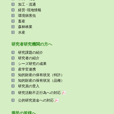
加⼯・流通
経営･現地情報
環境病害⾍
畜産
森林林業
⽔産
研究者研究機関の⽅へ
研究課題の紹介
研究者の紹介
シーズ研究の成果
産学官連携
知的財産の保有状況（特許）
知的財産の保有状況（品種）
研究員の受⼊
研究活動不正⾏為への対応
公的研究資金への対応
県⺠の皆様へ