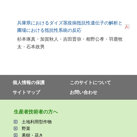
兵庫県におけるダイズ茎疫病抵抗性遺伝子の解析と
圃場における抵抗性系統の反応
杉本琢真・加賀秋人・吉田晋弥・相野公孝・羽鹿牧
太・石本政男
個⼈情報の保護
このサイトについて
サイトマップ
お問い合わせ
⽣産者技術者の⽅へ
⼟地利⽤型作物
野菜
果樹・花き