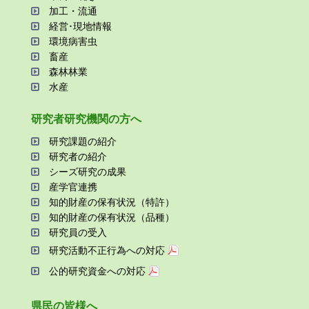
加⼯・流通
経営･現地情報
環境病害⾍
畜産
森林林業
⽔産
研究者研究機関の⽅へ
研究課題の紹介
研究者の紹介
シーズ研究の成果
産学官連携
知的財産の保有状況（特許）
知的財産の保有状況（品種）
研究員の受⼊
研究活動不正⾏為への対応
公的研究資金への対応
県⺠の皆様へ