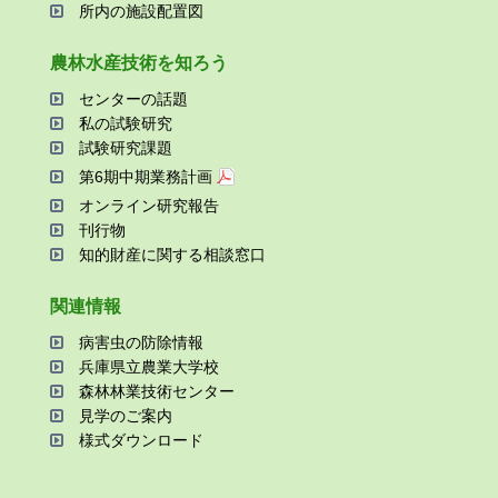
所内の施設配置図
農林⽔産技術を知ろう
センターの話題
私の試験研究
試験研究課題
第6期中期業務計画
オンライン研究報告
刊⾏物
知的財産に関する相談窓⼝
関連情報
病害⾍の防除情報
兵庫県⽴農業⼤学校
森林林業技術センター
⾒学のご案内
様式ダウンロード