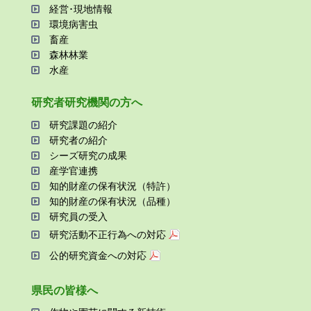
経営･現地情報
環境病害⾍
畜産
森林林業
⽔産
研究者研究機関の⽅へ
研究課題の紹介
研究者の紹介
シーズ研究の成果
産学官連携
知的財産の保有状況（特許）
知的財産の保有状況（品種）
研究員の受⼊
研究活動不正⾏為への対応
公的研究資金への対応
県⺠の皆様へ